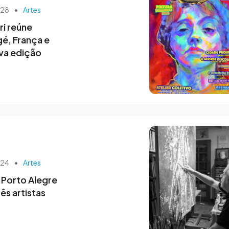
h28
•
Artes
ri reúne
gé, França e
va edição
h24
•
Artes
Porto Alegre
ês artistas