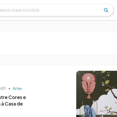
3 de dezembro às 12h22
às 14h03
Ópera do RS estreia
a mantém viva a
espetáculo natalino inédito
os quadrinhos
em Bagé
0h01
•
Artes
tre Cores e
 à Casa de