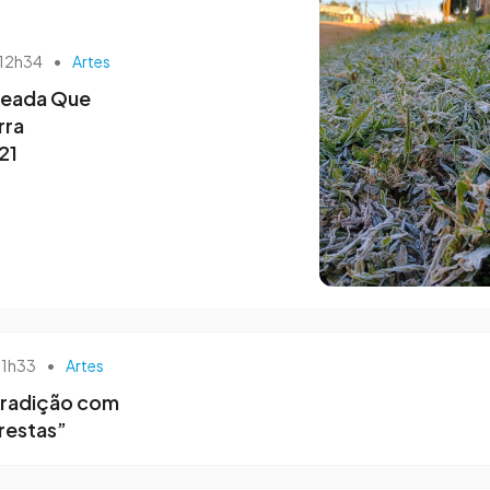
 12h34
•
Artes
Geada Que
rra
21
 11h33
•
Artes
tradição com
restas”