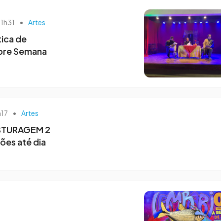
11h31
•
Artes
tica de
bre Semana
h17
•
Artes
STURAGEM 2
ões até dia