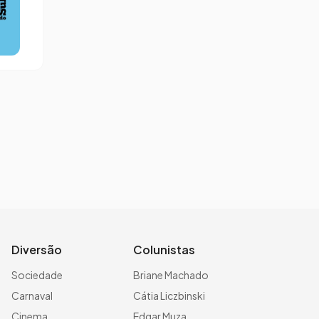
Diversão
Colunistas
Sociedade
Briane Machado
Carnaval
Cátia Liczbinski
Cinema
Edgar Muza