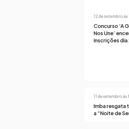
12 de setembro às
Concurso ‘A 
Nos Une’ ence
inscrições dia 
11 de setembro às
Imba resgata 
a “Noite de Se