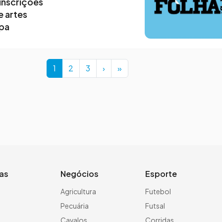
inscrições
e artes
mpa
Current Page
Page
Page
1
2
3
›
»
ias
Negócios
Esporte
a
Agricultura
Futebol
Pecuária
Futsal
Cavalos
Corridas