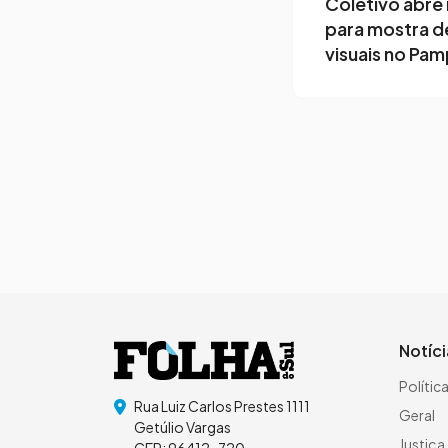
Coletivo abre 
para mostra d
visuais no Pa
Page navigation
Notíc
Polític
Rua Luiz Carlos Prestes 1111
Geral
Getúlio Vargas
Justiça