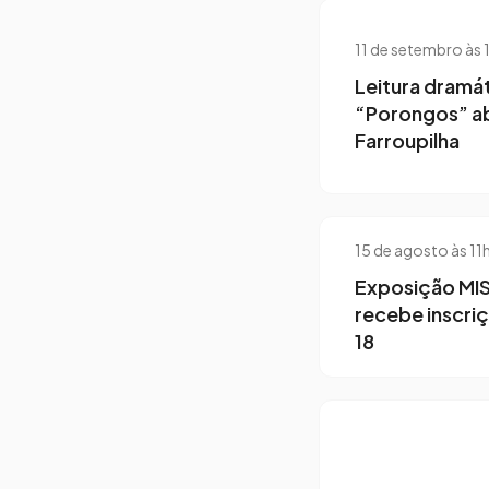
11 de setembro às 
Leitura dramá
“Porongos” a
Farroupilha
15 de agosto às 11
Exposição MI
recebe inscriç
18