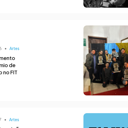
26
•
Artes
imento
mio de
 no FIT
07
•
Artes