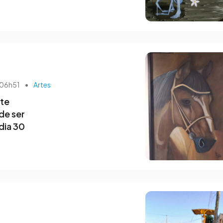
 06h51
•
Artes
rte
de ser
dia 30