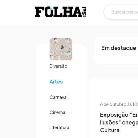
7 de fevereiro 
Mario Garci
tradição d
Em destaque
Diversão
Artes
Carnaval
6 de outubro às 1
Cinema
Exposição “En
Ilusões” chega
Literatura
Cultura