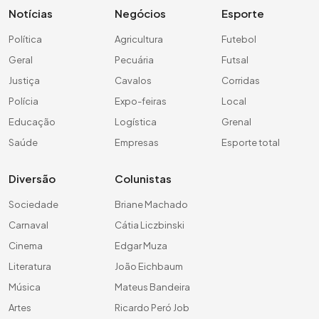
Notícias
Negócios
Esporte
Política
Agricultura
Futebol
Geral
Pecuária
Futsal
Justiça
Cavalos
Corridas
Polícia
Expo-feiras
Local
Educação
Logística
Grenal
Saúde
Empresas
Esporte total
Diversão
Colunistas
Sociedade
Briane Machado
Carnaval
Cátia Liczbinski
Cinema
Edgar Muza
Literatura
João Eichbaum
Música
Mateus Bandeira
Artes
Ricardo Peró Job