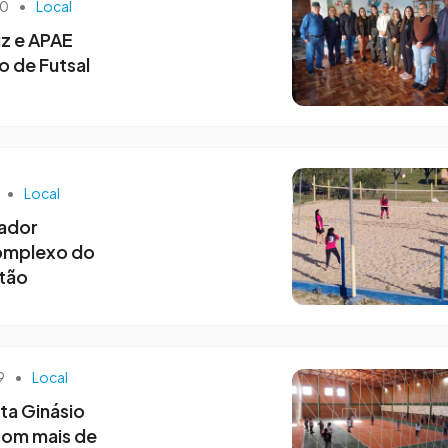
50
•
Local
z e APAE
o de Futsal
•
Local
hador
omplexo do
itão
49
•
Local
ta Ginásio
com mais de