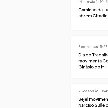
14 de maio às 10h
Caminho da Lu
abrem Citadin
5 de maio às 11h27
Dia do Trabal
movimenta C
Ginásio do Mil
28 de abril às 10h
Sejel movimen
Narciso Suñe 