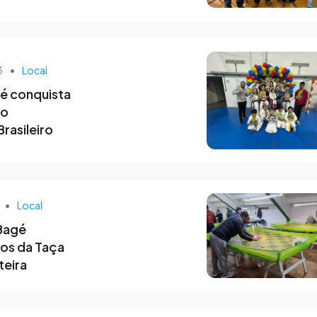
3
•
Local
é conquista
no
asileiro
•
Local
Bagé
os da Taça
teira