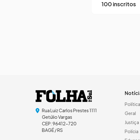
100 inscritos
Page navigation
Notíc
Polític
Rua Luiz Carlos Prestes 1111
Geral
Getúlio Vargas
Justiça
CEP: 96412-720
BAGÉ / RS
Polícia