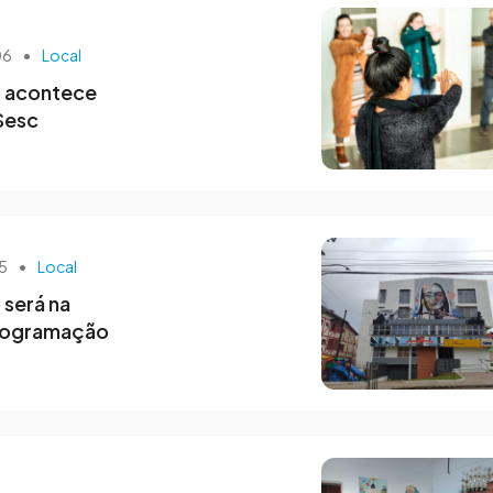
06
•
Local
o acontece
Sesc
25
•
Local
 será na
rogramação