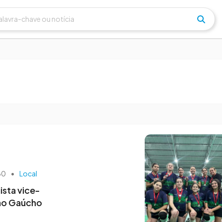
 às 12h23
7 de novembro às 21h55
ra 100 anos de
o Grêmio
Álvaro Meira fala sobre
Bagé
trajetória no Guarany
h30
•
Local
ista vice-
no Gaúcho