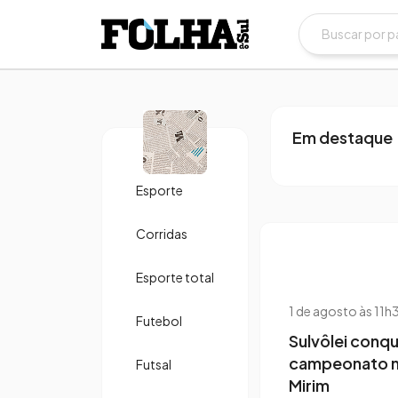
3 de dezembro
Livro celeb
histórias d
Esportivo 
Em destaque
Esporte
Corridas
Esporte total
1 de agosto às 11
Futebol
Sulvôlei conqu
campeonato 
Futsal
Mirim