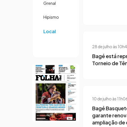
Grenal
Hipismo
Local
28 de julho às 10h
Bagé está rep
Torneio de Tê
10 de julho às 11h0
Bagé Basquete
garante renov
ampliação de