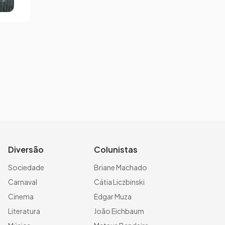
Diversão
Colunistas
Sociedade
Briane Machado
Carnaval
Cátia Liczbinski
Cinema
Edgar Muza
Literatura
João Eichbaum