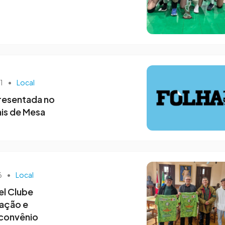
41
•
Local
resentada no
nis de Mesa
6
•
Local
l Clube
ação e
 convênio