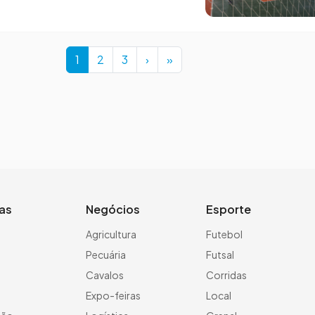
Current Page
Page
Page
1
2
3
›
»
ias
Negócios
Esporte
a
Agricultura
Futebol
Pecuária
Futsal
Cavalos
Corridas
Expo-feiras
Local