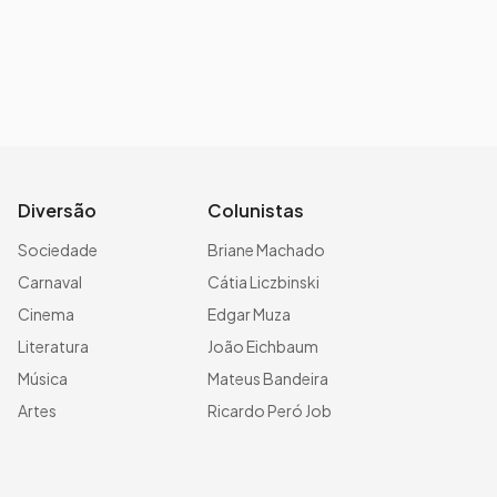
Diversão
Colunistas
Sociedade
Briane Machado
Carnaval
Cátia Liczbinski
Cinema
Edgar Muza
Literatura
João Eichbaum
Música
Mateus Bandeira
Artes
Ricardo Peró Job