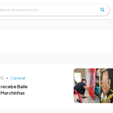
às 13h23
25 de janeiro às 22h39
as Marchinhas
Bagé define a Corte do
mil pessoas
Carnaval 2026
h13
•
Carnaval
 recebe Baile
 Marchinhas