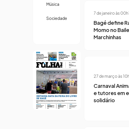
Música
7 de janeiro às 00
Sociedade
Bagé define Ra
Momo no Baile
Marchinhas
27 de março às 1
Carnaval Anim
e tutores em 
solidário