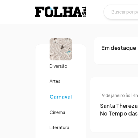
2 de fevereiro 
No Tempo d
reúne três 
Em destaque
Diversão
Artes
19 de janeiro às 14
Carnaval
Santa Thereza
Cinema
No Tempo das
Literatura