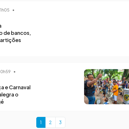
 11h05
•
a
o de bancos,
partições
 10h59
•
a e Carnaval
alegra o
gé
Current Page
Page
Page
1
2
3