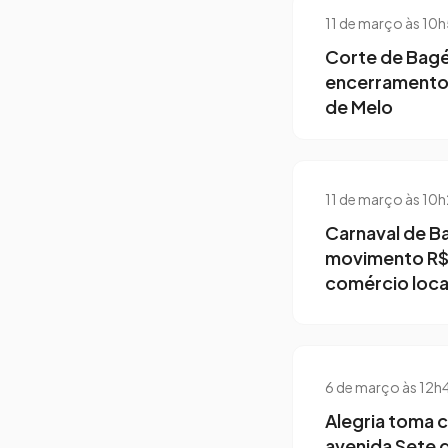
11 de março às 10
Corte de Bagé
encerramento 
de Melo
11 de março às 10
Carnaval de B
movimento R$ 
comércio loca
6 de março às 12h
Alegria toma 
avenida Sete