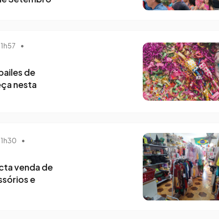
 11h57
•
bailes de
ça nesta
 11h30
•
cta venda de
ssórios e