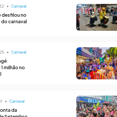
h52
•
Carnaval
 desfilou no
do carnaval
h25
•
Carnaval
agé
1 milhão no
l
41
•
Carnaval
conta da
 de Setembro