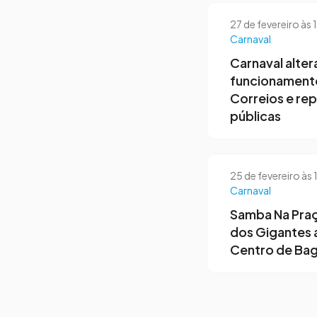
27 de fevereiro às
Carnaval
Carnaval alter
funcionament
Correios e re
públicas
25 de fevereiro às
Carnaval
Samba Na Praç
dos Gigantes 
Centro de Ba
Page navigation