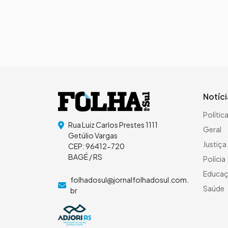
Notíc
Polític
Rua Luiz Carlos Prestes 1111
Geral
Getúlio Vargas
Justiça
CEP: 96412-720
BAGÉ / RS
Polícia
Educa
folhadosul@jornalfolhadosul.com.
Saúde
br