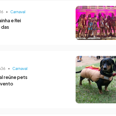
h16
•
Carnaval
inha e Rei
 das
0h36
•
Carnaval
al reúne pets
evento