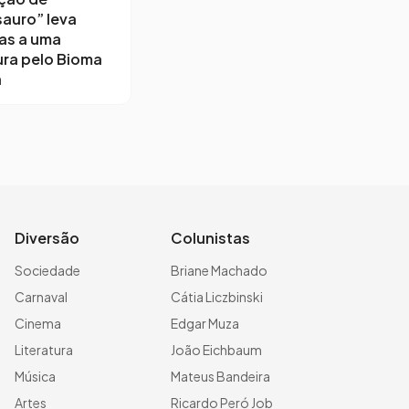
auro” leva
as a uma
ra pelo Bioma
a
Diversão
Colunistas
Sociedade
Briane Machado
Carnaval
Cátia Liczbinski
Cinema
Edgar Muza
Literatura
João Eichbaum
Música
Mateus Bandeira
Artes
Ricardo Peró Job