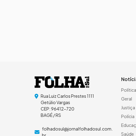
Notíc
Polític
Rua Luiz Carlos Prestes 1111
Geral
Getúlio Vargas
Justiça
CEP: 96412-720
BAGÉ / RS
Polícia
Educa
folhadosul@jornalfolhadosul.com.
Saúde
br