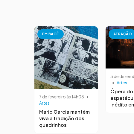
EM BAGÉ
ATRAÇÃO
3 de dezemb
•
Artes
Ópera do 
7 de fevereiro às 14h03
•
espetácul
Artes
inédito e
Mario Garcia mantém
viva a tradição dos
quadrinhos