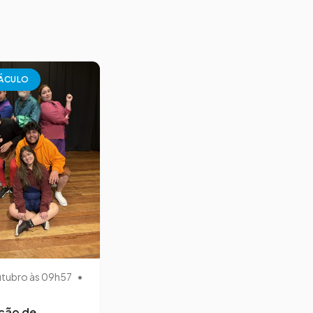
ÁCULO
utubro às 09h57
•
ção de