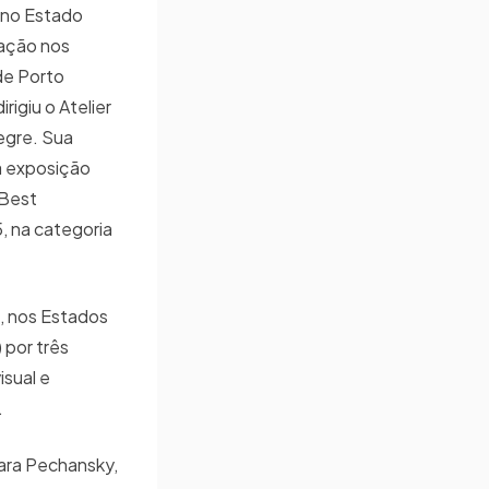
 no Estado
uação nos
de Porto
igiu o Atelier
legre. Sua
a exposição
 Best
 na categoria
0, nos Estados
 por três
isual e
.
lara Pechansky,