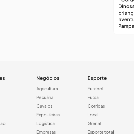
Dinoss
crianç
aventu
Pamp
ias
Negócios
Esporte
a
Agricultura
Futebol
Pecuária
Futsal
Cavalos
Corridas
Expo-feiras
Local
ção
Logística
Grenal
Empresas
Esporte total