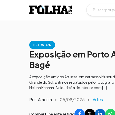
RETRATOS
Exposição em Porto A
Bagé
A exposição Amigos Artistas, em cartaz no Museu d
Grande do Sul. Entre os retratados pelo fotógrafo 
Helena Kanaan. A cidade é a do interior com […]
Por: Amorim
•
05/08/2025
•
Artes
Compartilhe este artigo