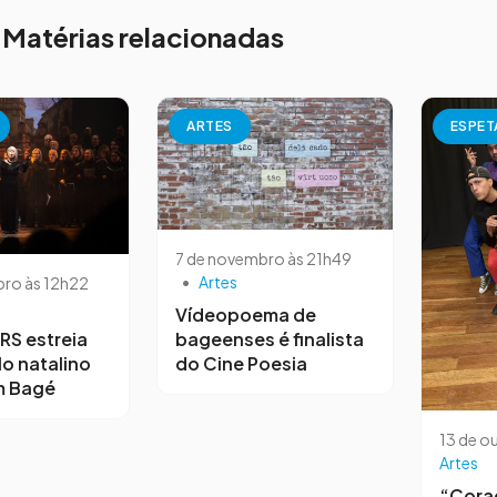
Matérias relacionadas
ARTES
ESPET
7 de novembro às 21h49
•
Artes
ro às 12h22
Vídeopoema de
bageenses é finalista
RS estreia
do Cine Poesia
o natalino
m Bagé
13 de o
Artes
“Cora