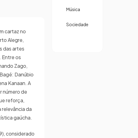
Música
Sociedade
em cartaz no
to Alegre,
 das artes
. Entre os
rnando Zago,
e Bagé: Danúbio
ena Kanaan. A
or número de
e reforça,
 relevância da
tística gaúcha.
), considerado