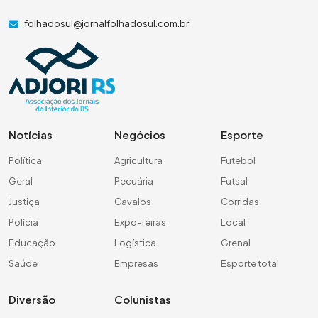
folhadosul@jornalfolhadosul.com.br
Notícias
Negócios
Esporte
Política
Agricultura
Futebol
Geral
Pecuária
Futsal
Justiça
Cavalos
Corridas
Polícia
Expo-feiras
Local
Educação
Logística
Grenal
Saúde
Empresas
Esporte total
Diversão
Colunistas