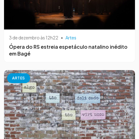
3 de dezembro às 12h22
•
Artes
Ópera do RS estreia espetáculo natalino inédito
em Bagé
ARTES