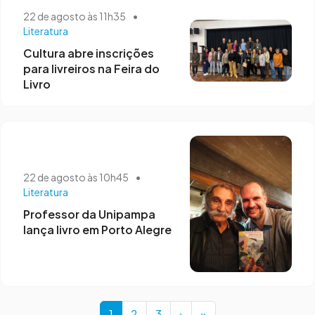
22 de agosto às 11h35
•
Literatura
Cultura abre inscrições
para livreiros na Feira do
Livro
22 de agosto às 10h45
•
Literatura
Professor da Unipampa
lança livro em Porto Alegre
Page navigation
Current Page
Page
Page
1
2
3
›
»