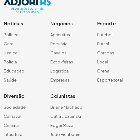
Notícias
Negócios
Esporte
Política
Agricultura
Futebol
Geral
Pecuária
Futsal
Justiça
Cavalos
Corridas
Polícia
Expo-feiras
Local
Educação
Logística
Grenal
Saúde
Empresas
Esporte total
Diversão
Colunistas
Sociedade
Briane Machado
Carnaval
Cátia Liczbinski
Cinema
Edgar Muza
Literatura
João Eichbaum