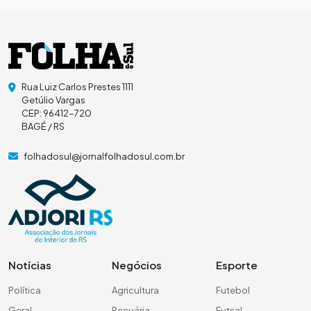
Rua Luiz Carlos Prestes 1111
Getúlio Vargas
CEP: 96412-720
BAGÉ / RS
folhadosul@jornalfolhadosul.com.br
Notícias
Negócios
Esporte
Política
Agricultura
Futebol
Geral
Pecuária
Futsal