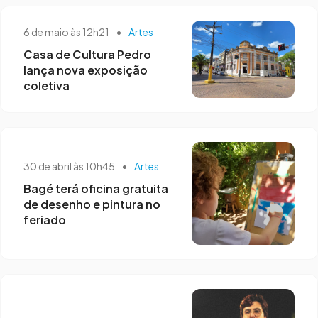
6 de maio às 12h21
•
Artes
Casa de Cultura Pedro
lança nova exposição
coletiva
30 de abril às 10h45
•
Artes
Bagé terá oficina gratuita
de desenho e pintura no
feriado