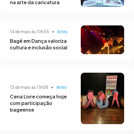
na arte da caricatura
14 de maio às 10h55
•
Artes
Bagé em Dança valoriza
cultura e inclusão social
13 de maio às 11h08
•
Artes
Cena Livre começa hoje
com participação
bageense