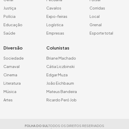
Justiça
Cavalos
Corridas
Polícia
Expo-feiras
Local
Educação
Logística
Grenal
Saúde
Empresas
Esporte total
Diversão
Colunistas
Sociedade
Briane Machado
Carnaval
Cátia Liczbinski
Cinema
Edgar Muza
Literatura
João Eichbaum
Música
Mateus Bandeira
Artes
Ricardo Peró Job
FOLHA DO SUL
TODOS OS DIREITOS RESERVADOS