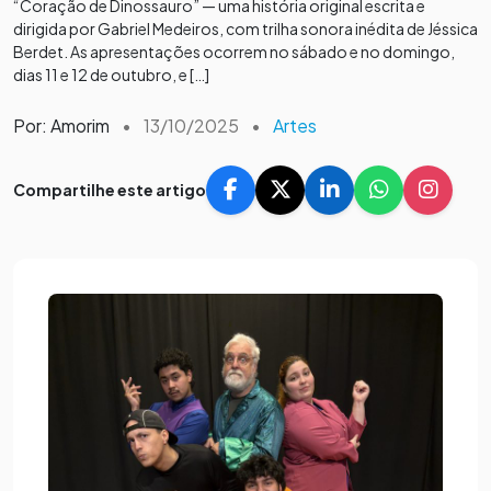
“Coração de Dinossauro” — uma história original escrita e
dirigida por Gabriel Medeiros, com trilha sonora inédita de Jéssica
Berdet. As apresentações ocorrem no sábado e no domingo,
dias 11 e 12 de outubro, e […]
Por: Amorim
•
13/10/2025
•
Artes
Compartilhe este artigo