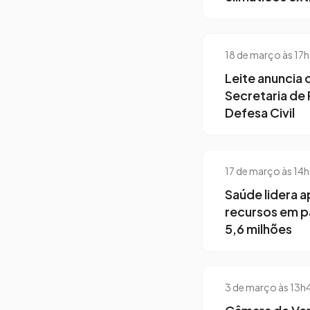
18 de março às 17
Leite anuncia 
Secretaria de
Defesa Civil
17 de março às 14
Saúde lidera a
recursos em p
5,6 milhões
3 de março às 13h