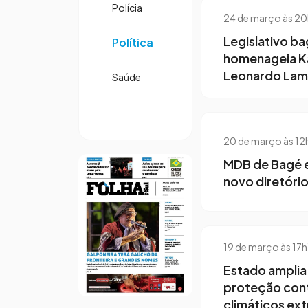
Polícia
24 de março às 2
Legislativo b
Política
homenageia Kar
Leonardo Lam
Saúde
20 de março às 1
MDB de Bagé
novo diretóri
19 de março às 17
Estado amplia
proteção con
climáticos ex