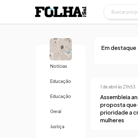
7 de abril às 1
Gustavo A
Secretaria 
Bagé
Em destaque
Notícias
Educação
1 de abril às 21h53
Educação
Assembleia ana
proposta que
Geral
prioridade a c
mulheres
Justiça