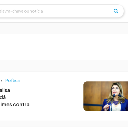
0h48
7 de abril às 09h40
ndrade assume
Roberta Mércio confirma
de Turismo de
pré-candidatura a deputad
federal
•
Política
lisa
 dá
rimes contra