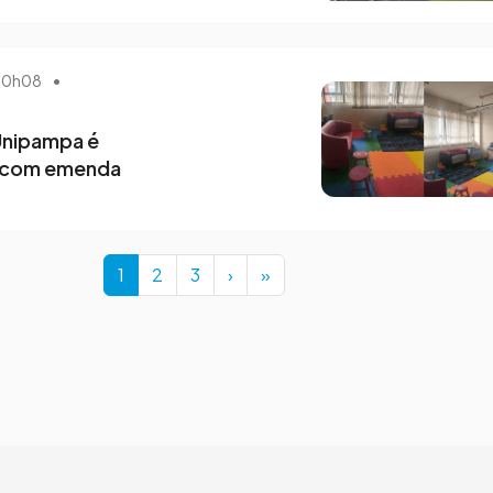
 20h08
•
nipampa é
 com emenda
Current Page
Page
Page
1
2
3
›
»