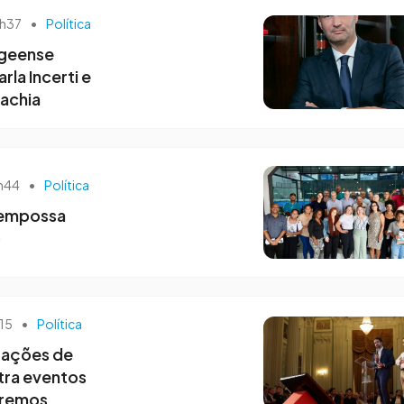
0h37
•
Política
ageense
la Incerti e
achia
2h44
•
Política
 empossa
o
h15
•
Política
 ações de
tra eventos
tremos