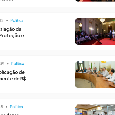
h12
•
Política
criação da
 Proteção e
h39
•
Política
plicação de
acote de R$
45
•
Política