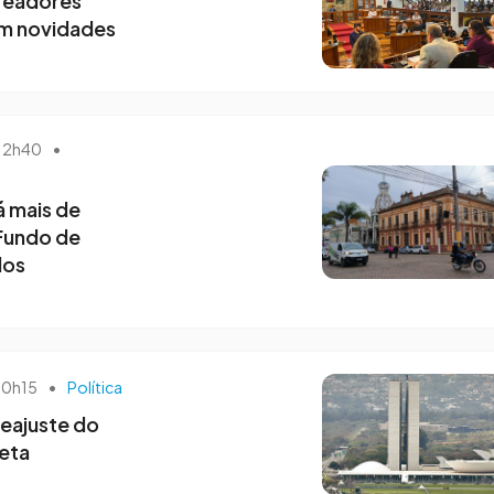
readores
om novidades
 12h40
•
 mais de
Fundo de
dos
 20h15
•
Política
reajuste do
veta