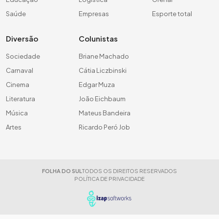
Saúde
Empresas
Esporte total
Diversão
Colunistas
Sociedade
Briane Machado
Carnaval
Cátia Liczbinski
Cinema
Edgar Muza
Literatura
João Eichbaum
Música
Mateus Bandeira
Artes
Ricardo Peró Job
FOLHA DO SUL
TODOS OS DIREITOS RESERVADOS
POLÍTICA DE PRIVACIDADE