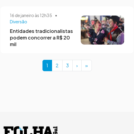
16 de janeiro às 12h35
•
Diversão
Entidades tradicionalistas
podem concorrer a R$ 20
mil
Page navigation
Current Page
Page
Page
1
2
3
›
»