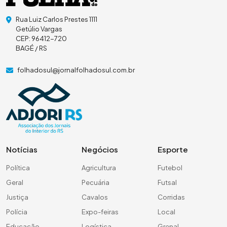
Rua Luiz Carlos Prestes 1111
Getúlio Vargas
CEP: 96412-720
BAGÉ / RS
folhadosul@jornalfolhadosul.com.br
Notícias
Negócios
Esporte
Política
Agricultura
Futebol
Geral
Pecuária
Futsal
Justiça
Cavalos
Corridas
Polícia
Expo-feiras
Local
Educação
Logística
Grenal