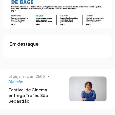
20 de fevereiro às 10h52
Mostra Adentro passa por Bagé e leva
cinema gaúcho a 11 cidades
Em destaque
31 de janeiro às 12h06
•
Diversão
Festival de Cinema
entrega Troféu São
Sebastião