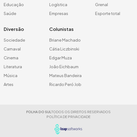
Educação
Logística
Grenal
Saúde
Empresas
Esporte total
Diversão
Colunistas
Sociedade
Briane Machado
Carnaval
Cátia Liczbinski
Cinema
Edgar Muza
Literatura
João Eichbaum
Música
Mateus Bandeira
Artes
Ricardo Peró Job
FOLHA DO SUL
TODOS OS DIREITOS RESERVADOS
POLÍTICA DE PRIVACIDADE