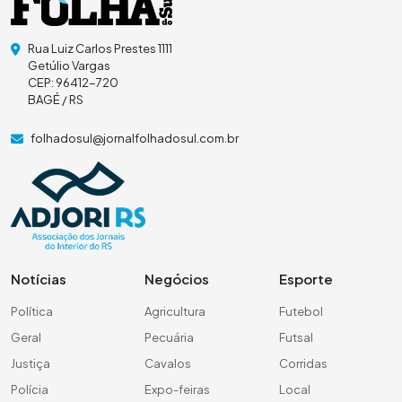
Rua Luiz Carlos Prestes 1111
Getúlio Vargas
CEP: 96412-720
BAGÉ / RS
folhadosul@jornalfolhadosul.com.br
Notícias
Negócios
Esporte
Política
Agricultura
Futebol
Geral
Pecuária
Futsal
Justiça
Cavalos
Corridas
Polícia
Expo-feiras
Local