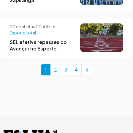
Sapiranga
20 de abril às 00h00
•
Esporte total
SEL efetiva repasses do
Avançar no Esporte
Page navigation
Current Page
Page
Page
Page
Page
1
2
3
4
5