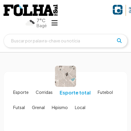
7°C
Bagé
Esporte
Corridas
Esporte total
Futebol
Futsal
Grenal
Hipismo
Local