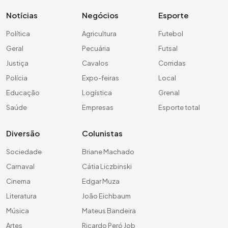
Notícias
Negócios
Esporte
Política
Agricultura
Futebol
Geral
Pecuária
Futsal
Justiça
Cavalos
Corridas
Polícia
Expo-feiras
Local
Educação
Logística
Grenal
Saúde
Empresas
Esporte total
Diversão
Colunistas
Sociedade
Briane Machado
Carnaval
Cátia Liczbinski
Cinema
Edgar Muza
Literatura
João Eichbaum
Música
Mateus Bandeira
Artes
Ricardo Peró Job