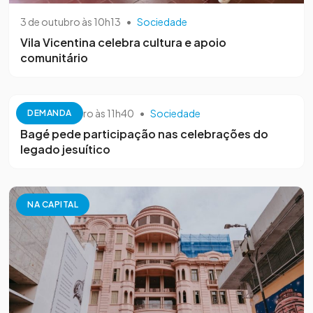
3 de outubro às 10h13
•
Sociedade
Vila Vicentina celebra cultura e apoio
comunitário
26 de setembro às 11h40
•
Sociedade
DEMANDA
Bagé pede participação nas celebrações do
legado jesuítico
NA CAPITAL