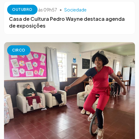
13 de outubro às 09h57
•
Sociedade
OUTUBRO
Casa de Cultura Pedro Wayne destaca agenda
de exposições
CIRCO