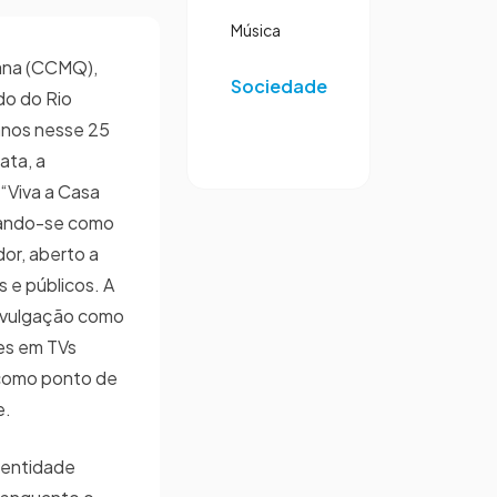
Música
tana (CCMQ),
Sociedade
do do Rio
anos nesse 25
ata, a
“Viva a Casa
cando-se como
or, aberto a
s e públicos. A
divulgação como
ões em TVs
como ponto de
e.
dentidade