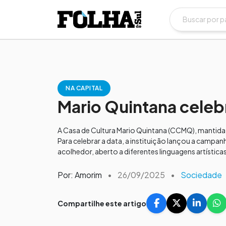
NA CAPITAL
Mario Quintana cele
A Casa de Cultura Mario Quintana (CCMQ), mantida
Para celebrar a data, a instituição lançou a camp
acolhedor, aberto a diferentes linguagens artística
Por: Amorim
•
26/09/2025
•
Sociedade
Compartilhe este artigo