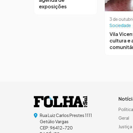
exposições
3 de outubr
Sociedade
Vila Vicen
cultura e
comunitár
Notíc
Polític
Rua Luiz Carlos Prestes 1111
Geral
Getúlio Vargas
Justiça
CEP: 96412-720