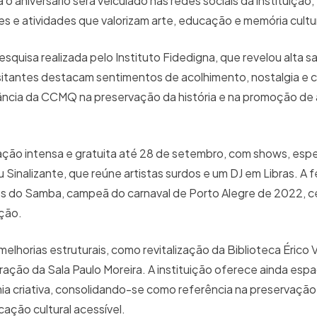
ra o aniversário será veiculado nas redes sociais da instituiçã
es e atividades que valorizam arte, educação e memória cultur
quisa realizada pelo Instituto Fidedigna, que revelou alta s
isitantes destacam sentimentos de acolhimento, nostalgia e
ncia da CCMQ na preservação da história e na promoção de 
ão intensa e gratuita até 28 de setembro, com shows, espe
 Sinalizante, que reúne artistas surdos e um DJ em Libras. A 
 do Samba, campeã do carnaval de Porto Alegre de 2022, c
ição.
orias estruturais, como revitalização da Biblioteca Érico V
ração da Sala Paulo Moreira. A instituição oferece ainda esp
ia criativa, consolidando-se como referência na preservação
cação cultural acessível.