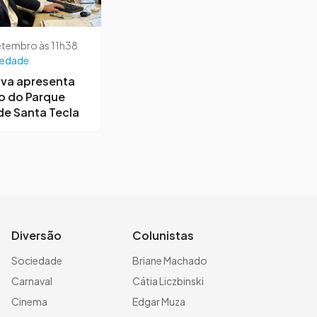
etembro às 11h38
iedade
iva apresenta
o do Parque
de Santa Tecla
Diversão
Colunistas
Sociedade
Briane Machado
Carnaval
Cátia Liczbinski
Cinema
Edgar Muza