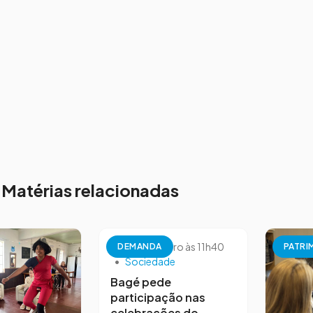
Matérias relacionadas
26 de setembro às 11h40
DEMANDA
PATRI
•
Sociedade
Bagé pede
participação nas
celebrações do