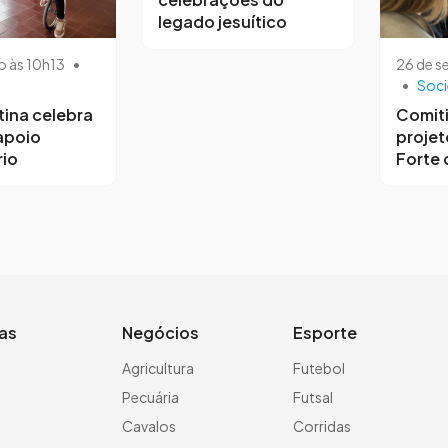
legado jesuítico
o às 10h13
•
26 de s
•
Soc
tina celebra
Comit
 apoio
projet
io
Forte 
ias
Negócios
Esporte
a
Agricultura
Futebol
Pecuária
Futsal
Cavalos
Corridas