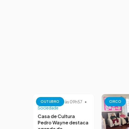
13 de outubro às 09h57
•
OUTUBRO
CIRCO
Sociedade
Casa de Cultura
Pedro Wayne destaca
agenda de