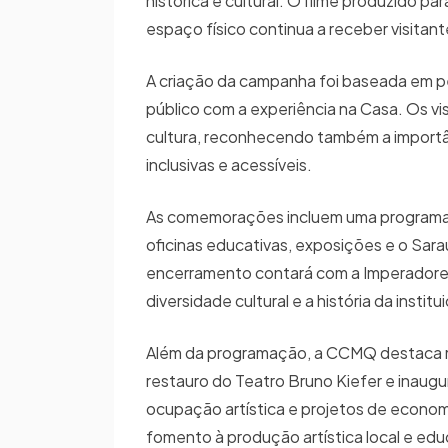
histórica e cultural. O filme produzido pa
espaço físico continua a receber visitant
A criação da campanha foi baseada em pes
público com a experiência na Casa. Os v
cultura, reconhecendo também a importâ
inclusivas e acessíveis.
As comemorações incluem uma programaç
oficinas educativas, exposições e o Sarau
encerramento contará com a Imperadores
diversidade cultural e a história da institu
Além da programação, a CCMQ destaca melh
restauro do Teatro Bruno Kiefer e inaugu
ocupação artística e projetos de econom
fomento à produção artística local e edu