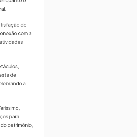
o, enquanto o
al.
atisfação do
 conexão com a
atividades
táculos,
festa de
elebrando a
eríssimo,
aços para
 do patrimônio,