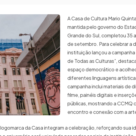
A Casa de Cultura Mario Quin
mantida pelo governo do Esta
Grande do Sul, completou 35 
de setembro. Para celebrar a d
instituição lançou a campanha 
de Todas as Culturas”, desta
espaço democrático e acolhed
diferentes linguagens artística
campanha inclui materiais de 
filme, painéis digitais e inserç
públicas, mostrando a CCMQ 
encontro e conexão com a art
logomarca da Casa integram a celebração, reforçando sua i