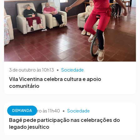
3 de outubro às 10h13
•
Sociedade
Vila Vicentina celebra cultura e apoio
comunitário
26 de setembro às 11h40
•
Sociedade
DEMANDA
Bagé pede participação nas celebrações do
legado jesuítico