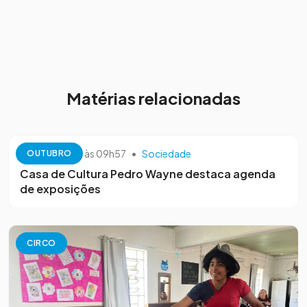
Matérias relacionadas
13 de outubro às 09h57
•
Sociedade
OUTUBRO
Casa de Cultura Pedro Wayne destaca agenda
de exposições
CIRCO