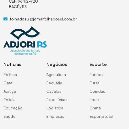
CEP: 96412-720
BAGÉ / RS
folhadosul@jornalfolhadosul.com.br
Notícias
Negócios
Esporte
Política
Agricultura
Futebol
Geral
Pecuária
Futsal
Justiça
Cavalos
Corridas
Polícia
Expo-feiras
Local
Educação
Logística
Grenal
Saúde
Empresas
Esporte total