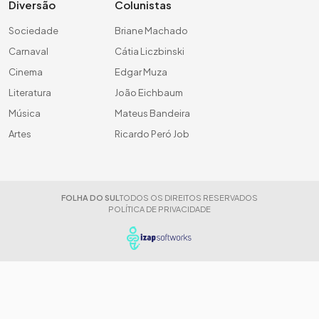
Diversão
Colunistas
Sociedade
Briane Machado
Carnaval
Cátia Liczbinski
Cinema
Edgar Muza
Literatura
João Eichbaum
Música
Mateus Bandeira
Artes
Ricardo Peró Job
FOLHA DO SUL
TODOS OS DIREITOS RESERVADOS
POLÍTICA DE PRIVACIDADE