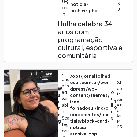
teg
noticia-
3
oria
8
archive.php
in
Hulha celebra 34
anos com
programação
cultural, esportiva e
comunitária
:
/opt/jornalfolhad
Und
osul.com.br/wor
24
efin
W
dpress/wp-
de
ed
o
fe
a
content/themes/
vari
n
ver
r
izap-
1
abl
li
eir
ni
folhadosul/inc/c
9
o
e
n
n
omponentes/par
às
$ca
e
g
tials/block-card-
14:
teg
noticia-
03
oria
archive.php
in