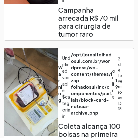
Campanha
arrecada R$ 70 mil
para cirurgia de
tumor raro
:
/opt/jornalfolhad
Und
2
osul.com.br/wor
efin
d
W
dpress/wp-
e
ed
o
a
content/themes/i
fe
vari
n
r
zap-
1
ve
abl
li
ni
folhadosul/inc/c
9
rei
e
n
ro
n
omponentes/part
$ca
e
às
g
ials/block-card-
teg
13:
noticia-
18
oria
archive.php
in
Coleta alcança 100
bolsas na primeira