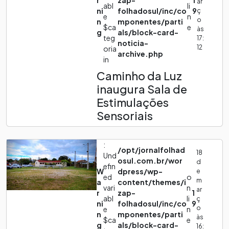
r
zap-
1
ar
abl
li
ni
folhadosul/inc/co
9
ç
e
n
o
n
mponentes/parti
$ca
e
às
g
als/block-card-
teg
17:
noticia-
12
oria
archive.php
in
Caminho da Luz
inaugura Sala de
Estimulações
Sensoriais
:
/opt/jornalfolhad
18
Und
osul.com.br/wor
d
efin
W
dpress/wp-
e
ed
o
m
a
content/themes/i
vari
n
ar
r
zap-
1
abl
li
ç
ni
folhadosul/inc/co
9
o
e
n
n
mponentes/parti
às
$ca
e
g
als/block-card-
16: