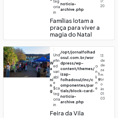
teg
17:
noticia-
20
oria
archive.php
in
Famílias lotam a
praça para viver a
magia do Natal
:
/opt/jornalfolhad
Und
13
osul.com.br/wor
efin
de
W
dpress/wp-
de
ed
o
a
content/themes/
ze
vari
n
r
izap-
1
m
abl
li
ni
folhadosul/inc/c
9
br
e
n
o
n
omponentes/par
$ca
e
às
g
tials/block-card-
teg
01:
noticia-
03
oria
archive.php
in
Feira da Vila