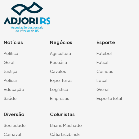
Notícias
Negócios
Esporte
Política
Agricultura
Futebol
Geral
Pecuária
Futsal
Justiça
Cavalos
Corridas
Polícia
Expo-feiras
Local
Educação
Logística
Grenal
Saúde
Empresas
Esporte total
Diversão
Colunistas
Sociedade
Briane Machado
Carnaval
Cátia Liczbinski