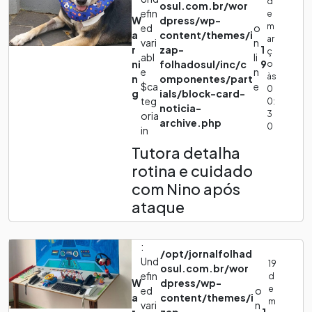
d
osul.com.br/wor
efin
e
W
dpress/wp-
m
ed
o
a
content/themes/i
ar
vari
n
r
zap-
1
ç
abl
li
ni
folhadosul/inc/c
9
o
e
n
às
n
omponentes/part
$ca
e
0
g
ials/block-card-
teg
0:
noticia-
3
oria
archive.php
0
in
Tutora detalha
rotina e cuidado
com Nino após
ataque
:
/opt/jornalfolhad
Und
19
osul.com.br/wor
efin
d
W
dpress/wp-
e
ed
o
a
content/themes/i
m
vari
n