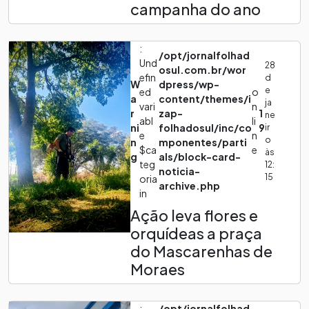
campanha do ano
:
/opt/jornalfolhad
Und
28
osul.com.br/wor
efin
d
W
dpress/wp-
e
ed
o
a
content/themes/i
ja
vari
n
r
zap-
1
ne
abl
li
ni
folhadosul/inc/co
9
ir
e
n
o
n
mponentes/parti
$ca
e
às
g
als/block-card-
teg
12:
noticia-
15
oria
archive.php
in
Ação leva flores e
orquídeas a praça
do Mascarenhas de
Moraes
:
/opt/jornalfolhad