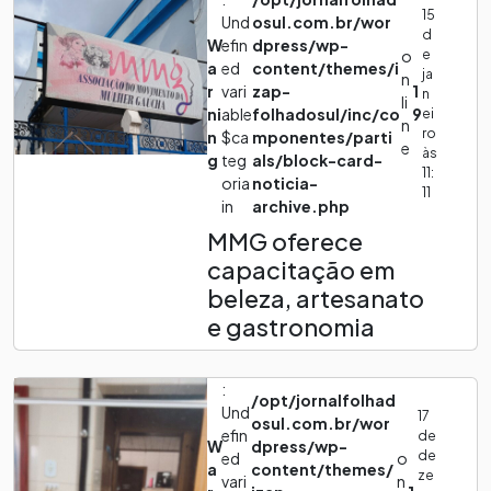
15
Und
osul.com.br/wor
d
W
efin
dpress/wp-
e
o
a
ed
content/themes/i
ja
n
r
vari
zap-
1
n
li
ni
able
folhadosul/inc/co
9
ei
n
ro
n
$ca
mponentes/parti
e
às
g
teg
als/block-card-
11:
oria
noticia-
11
in
archive.php
MMG oferece
capacitação em
beleza, artesanato
e gastronomia
:
/opt/jornalfolhad
Und
17
osul.com.br/wor
efin
de
W
dpress/wp-
de
ed
o
a
content/themes/
ze
vari
n