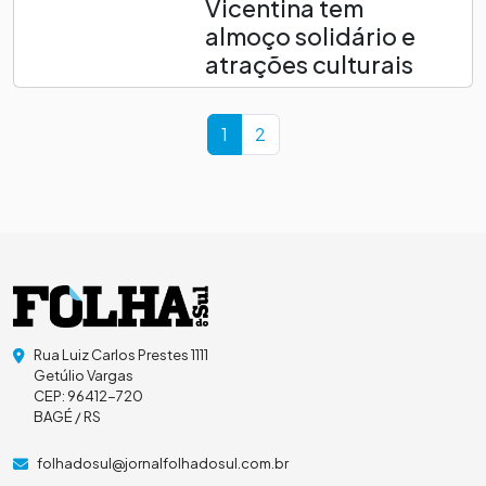
Vicentina tem
almoço solidário e
atrações culturais
Page navigation
Current Page
Page
1
2
Rua Luiz Carlos Prestes 1111
Getúlio Vargas
CEP: 96412-720
BAGÉ / RS
folhadosul@jornalfolhadosul.com.br