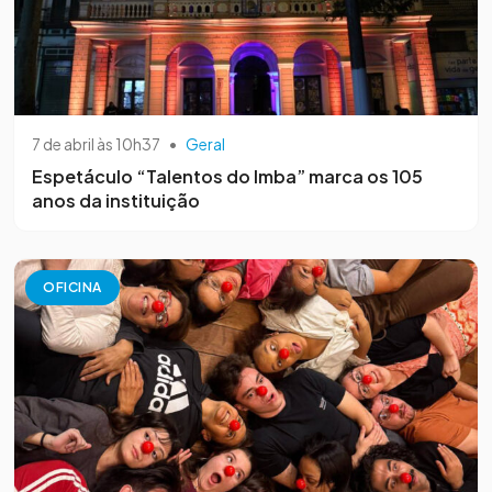
7 de abril às 10h37
•
Geral
Espetáculo “Talentos do Imba” marca os 105
anos da instituição
OFICINA