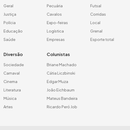
Geral
Pecuária
Futsal
Justiça
Cavalos
Corridas
Polícia
Expo-feiras
Local
Educação
Logística
Grenal
Saúde
Empresas
Esporte total
Diversão
Colunistas
Sociedade
Briane Machado
Carnaval
Cátia Liczbinski
Cinema
Edgar Muza
Literatura
João Eichbaum
Música
Mateus Bandeira
Artes
Ricardo Peró Job