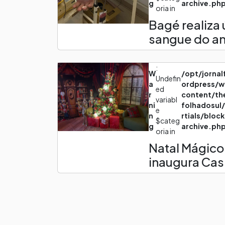
g
archive.ph
oria in
Bagé realiza 
sangue do a
:
W
/opt/jorna
Undefin
a
ordpress/w
ed
r
content/th
variabl
ni
folhadosul
e
n
rtials/bloc
$categ
g
archive.ph
oria in
Natal Mágic
inaugura Cas
Page navigation