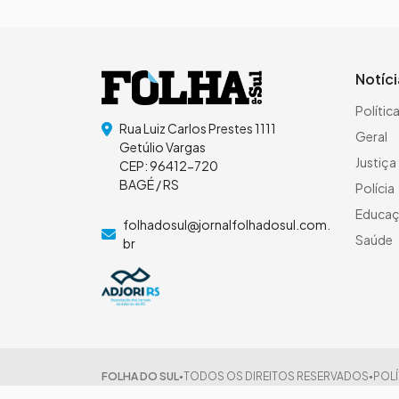
Notíc
Polític
Rua Luiz Carlos Prestes 1111
Geral
Getúlio Vargas
Justiça
CEP: 96412-720
BAGÉ / RS
Polícia
Educa
folhadosul@jornalfolhadosul.com.
Saúde
br
FOLHA DO SUL
TODOS OS DIREITOS RESERVADOS
POLÍ
●
●