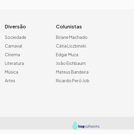
Diversão
Colunistas
Sociedade
Briane Machado
Carnaval
Cátia Liczbinski
Cinema
Edgar Muza
Literatura
João Eichbaum
Música
Mateus Bandeira
Artes
Ricardo Peró Job