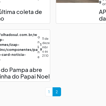
p
g
or
última coleta de
AP
no
da
lfolhadosul.com.br/w
o
11 de
p-
n
deze
emes/izap-
1
li
mbr
/inc/componentes/pa
9
o às
n
k-card-noticia-
21:10
e
p
o do Pampa abre
inha do Papai Noel
Page
Current Page
1
2