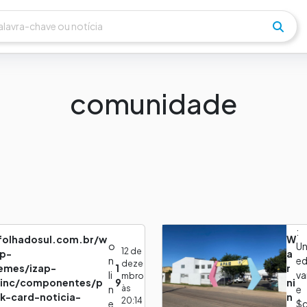
comunidade
:
lfolhadosul.com.br/w
W
o
Un
12 de
p-
a
n
e
deze
emes/izap-
1
r
li
va
mbro
/inc/componentes/p
9
ni
às
n
e
ck-card-noticia-
n
20:14
e
$