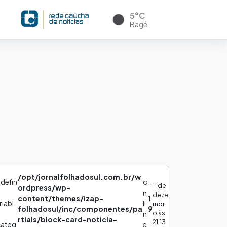
5°C
Bagé
/opt/jornalfolhadosul.com.br/w
defin
o
11 de
ordpress/wp-
d
n
deze
content/themes/izap-
1
riabl
li
mbr
folhadosul/inc/componentes/pa
9
o às
n
rtials/block-card-noticia-
21:13
categ
e