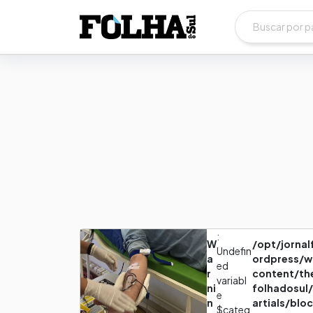
:
W
/opt/jorna
Undefin
a
ordpress/w
ed
r
content/th
variabl
ni
folhadosul
e
n
artials/blo
$categ