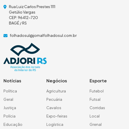
Rua Luiz Carlos Prestes 1111
Getúlio Vargas
CEP: 96412-720
BAGÉ / RS
folhadosul@jornalfolhadosul.com.br
Notícias
Negócios
Esporte
Política
Agricultura
Futebol
Geral
Pecuária
Futsal
Justiça
Cavalos
Corridas
Polícia
Expo-feiras
Local
Educação
Logística
Grenal