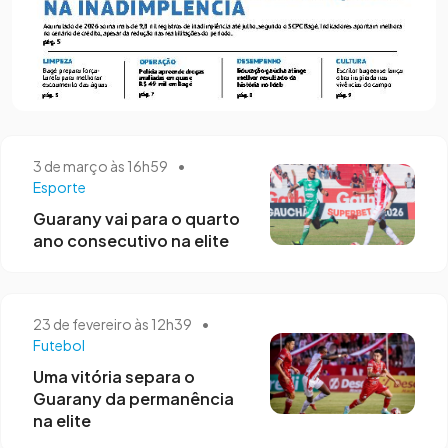
3 de março às 16h59
•
Esporte
Guarany vai para o quarto
ano consecutivo na elite
23 de fevereiro às 12h39
•
Futebol
Uma vitória separa o
Guarany da permanência
na elite