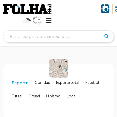
9°C
Bagé
Esporte
Corridas
Esporte total
Futebol
Futsal
Grenal
Hipismo
Local