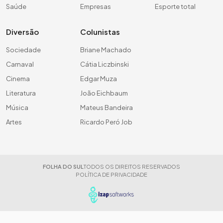
Saúde
Empresas
Esporte total
Diversão
Colunistas
Sociedade
Briane Machado
Carnaval
Cátia Liczbinski
Cinema
Edgar Muza
Literatura
João Eichbaum
Música
Mateus Bandeira
Artes
Ricardo Peró Job
FOLHA DO SUL
TODOS OS DIREITOS RESERVADOS
POLÍTICA DE PRIVACIDADE