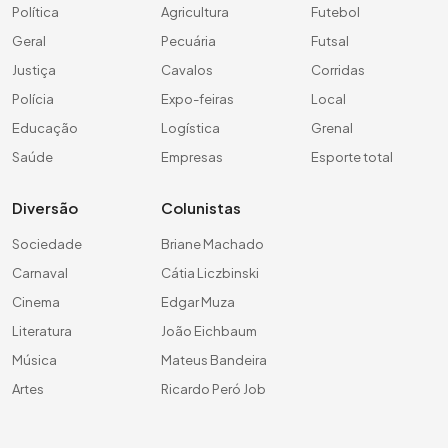
Política
Agricultura
Futebol
Geral
Pecuária
Futsal
Justiça
Cavalos
Corridas
Polícia
Expo-feiras
Local
Educação
Logística
Grenal
Saúde
Empresas
Esporte total
Diversão
Colunistas
Sociedade
Briane Machado
Carnaval
Cátia Liczbinski
Cinema
Edgar Muza
Literatura
João Eichbaum
Música
Mateus Bandeira
Artes
Ricardo Peró Job