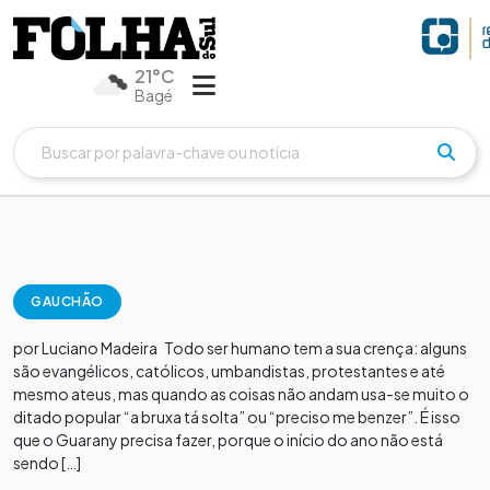
21°C
Bagé
GAUCHÃO
por Luciano Madeira Todo ser humano tem a sua crença: alguns
são evangélicos, católicos, umbandistas, protestantes e até
mesmo ateus, mas quando as coisas não andam usa-se muito o
ditado popular “a bruxa tá solta” ou “preciso me benzer”. É isso
que o Guarany precisa fazer, porque o início do ano não está
sendo […]