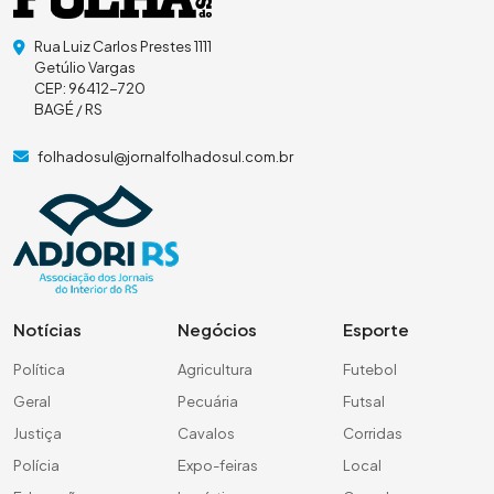
Rua Luiz Carlos Prestes 1111
Getúlio Vargas
CEP: 96412-720
BAGÉ / RS
folhadosul@jornalfolhadosul.com.br
Notícias
Negócios
Esporte
Política
Agricultura
Futebol
Geral
Pecuária
Futsal
Justiça
Cavalos
Corridas
Polícia
Expo-feiras
Local