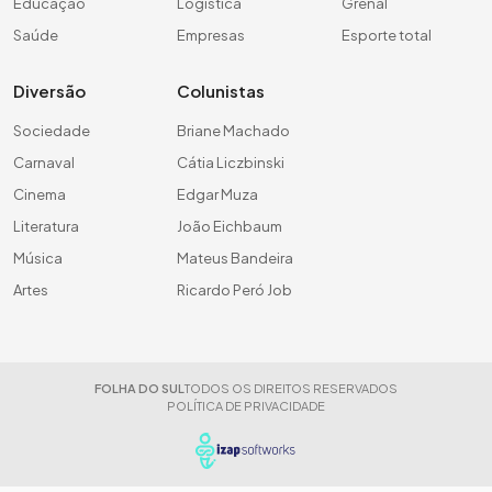
Educação
Logística
Grenal
Saúde
Empresas
Esporte total
Diversão
Colunistas
Sociedade
Briane Machado
Carnaval
Cátia Liczbinski
Cinema
Edgar Muza
Literatura
João Eichbaum
Música
Mateus Bandeira
Artes
Ricardo Peró Job
FOLHA DO SUL
TODOS OS DIREITOS RESERVADOS
POLÍTICA DE PRIVACIDADE