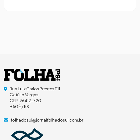
Rua Luiz Carlos Prestes 1111
Getúlio Vargas
CEP: 96412-720
BAGÉ / RS
folhadosul@jornalfolhadosul.com.br