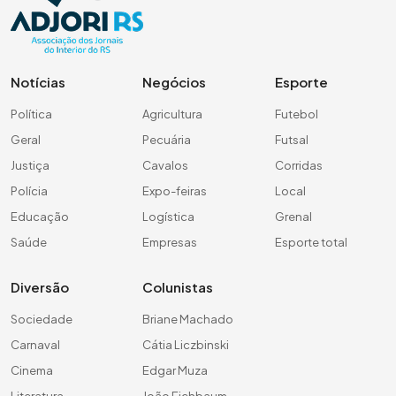
Notícias
Negócios
Esporte
Política
Agricultura
Futebol
Geral
Pecuária
Futsal
Justiça
Cavalos
Corridas
Polícia
Expo-feiras
Local
Educação
Logística
Grenal
Saúde
Empresas
Esporte total
Diversão
Colunistas
Sociedade
Briane Machado
Carnaval
Cátia Liczbinski
Cinema
Edgar Muza
Literatura
João Eichbaum