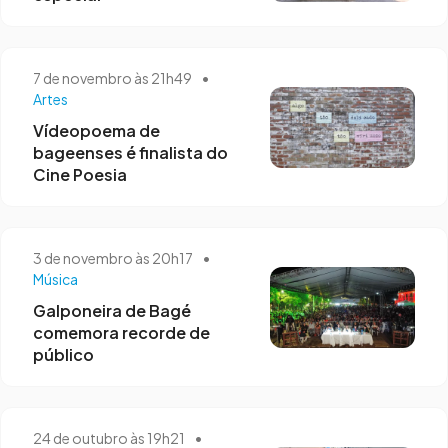
7 de novembro às 21h49
•
Artes
Vídeopoema de
bageenses é finalista do
Cine Poesia
3 de novembro às 20h17
•
Música
Galponeira de Bagé
comemora recorde de
público
24 de outubro às 19h21
•