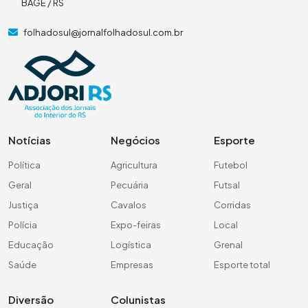
BAGÉ / RS
folhadosul@jornalfolhadosul.com.br
Notícias
Negócios
Esporte
Política
Agricultura
Futebol
Geral
Pecuária
Futsal
Justiça
Cavalos
Corridas
Polícia
Expo-feiras
Local
Educação
Logística
Grenal
Saúde
Empresas
Esporte total
Diversão
Colunistas