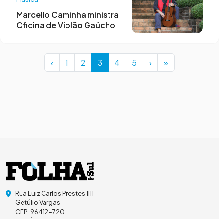
Marcello Caminha ministra
Oficina de Violão Gaúcho
Page navigation
Page
Page
Current Page
Page
Page
‹
1
2
3
4
5
›
»
Rua Luiz Carlos Prestes 1111
Getúlio Vargas
CEP: 96412-720