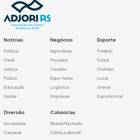
Notícias
Negócios
Esporte
Política
Agricultura
Futebol
Geral
Pecuária
Futsal
Justiça
Cavalos
Corridas
Polícia
Expo-feiras
Local
Educação
Logística
Grenal
Saúde
Empresas
Esporte total
Diversão
Colunistas
Sociedade
Briane Machado
Carnaval
Cátia Liczbinski