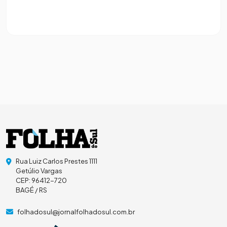
Rua Luiz Carlos Prestes 1111
Getúlio Vargas
CEP: 96412-720
BAGÉ / RS
folhadosul@jornalfolhadosul.com.br