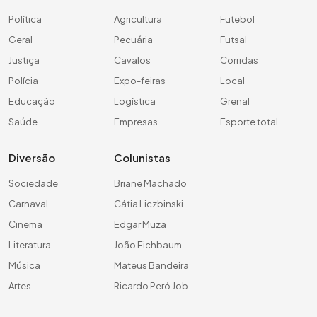
Política
Agricultura
Futebol
Geral
Pecuária
Futsal
Justiça
Cavalos
Corridas
Polícia
Expo-feiras
Local
Educação
Logística
Grenal
Saúde
Empresas
Esporte total
Diversão
Colunistas
Sociedade
Briane Machado
Carnaval
Cátia Liczbinski
Cinema
Edgar Muza
Literatura
João Eichbaum
Música
Mateus Bandeira
Artes
Ricardo Peró Job