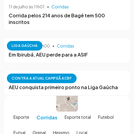
11 de julho às 11h01
•
Corridas
Corrida pelos 214 anos de Bagé tem 500
inscritos
24 de julho às 00h00
•
Corridas
LIGA GAÚCHA
Em Ibirubá, AEU perde para a ASIF
5 de julho às 16h40
•
Corridas
CONTRA A ATUAL CAMPEÃ ACBF
AEU conquista primeiro ponto na Liga Gaúcha
Esporte
Corridas
Esporte total
Futebol
Futsal
Grenal
Hipismo
Local