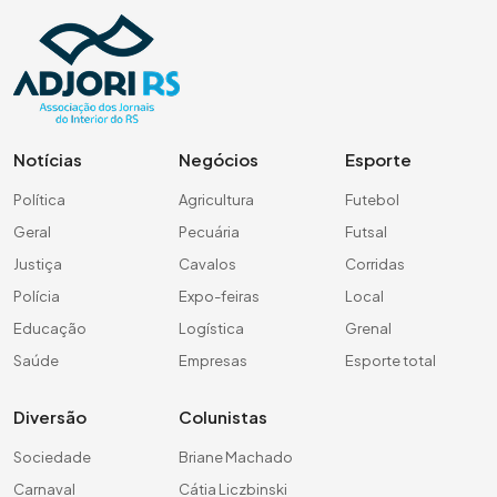
Notícias
Negócios
Esporte
Política
Agricultura
Futebol
Geral
Pecuária
Futsal
Justiça
Cavalos
Corridas
Polícia
Expo-feiras
Local
Educação
Logística
Grenal
Saúde
Empresas
Esporte total
Diversão
Colunistas
Sociedade
Briane Machado
Carnaval
Cátia Liczbinski