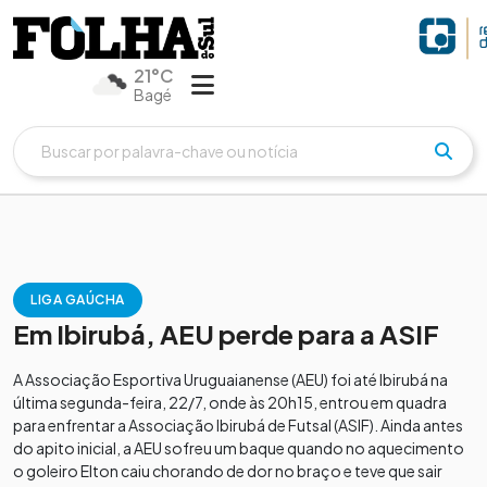
21°C
Bagé
LIGA GAÚCHA
Em Ibirubá, AEU perde para a ASIF
A Associação Esportiva Uruguaianense (AEU) foi até Ibirubá na
última segunda-feira, 22/7, onde às 20h15, entrou em quadra
para enfrentar a Associação Ibirubá de Futsal (ASIF). Ainda antes
do apito inicial, a AEU sofreu um baque quando no aquecimento
o goleiro Elton caiu chorando de dor no braço e teve que sair