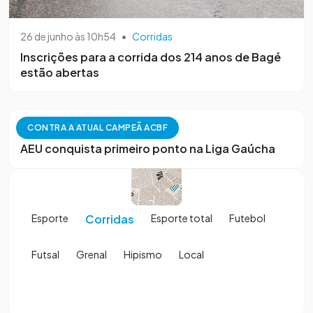
26 de junho às 10h54
•
Corridas
Inscrições para a corrida dos 214 anos de Bagé
estão abertas
5 de julho às 16h40
•
Corridas
CONTRA A ATUAL CAMPEÃ ACBF
AEU conquista primeiro ponto na Liga Gaúcha
Esporte
Corridas
Esporte total
Futebol
Futsal
Grenal
Hipismo
Local