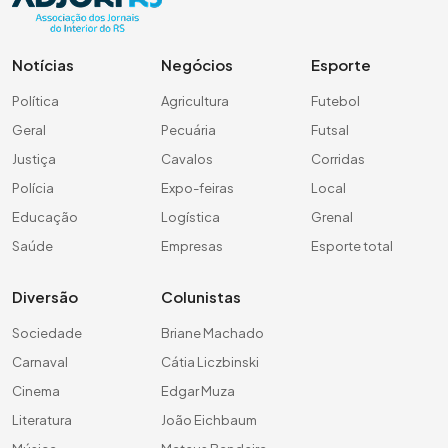
Notícias
Negócios
Esporte
Política
Agricultura
Futebol
Geral
Pecuária
Futsal
Justiça
Cavalos
Corridas
Polícia
Expo-feiras
Local
Educação
Logística
Grenal
Saúde
Empresas
Esporte total
Diversão
Colunistas
Sociedade
Briane Machado
Carnaval
Cátia Liczbinski
Cinema
Edgar Muza
Literatura
João Eichbaum