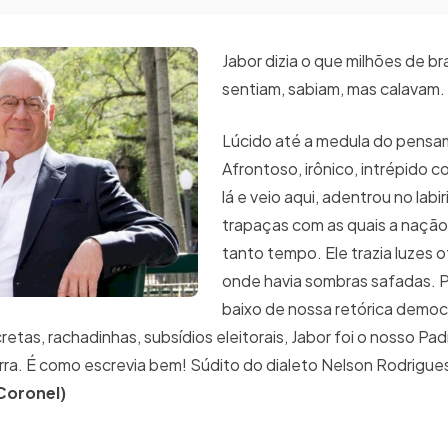
Jabor dizia o que milhões de bra
sentiam, sabiam, mas calavam.
Lúcido até a medula do pensa
Afrontoso, irônico, intrépido c
lá e veio aqui, adentrou no labi
trapaças com as quais a nação
tanto tempo. Ele trazia luzes 
onde havia sombras safadas. Po
baixo de nossa retórica democ
tas, rachadinhas, subsídios eleitorais, Jabor foi o nosso Pad
rra. É como escrevia bem! Súdito do dialeto Nelson Rodrigu
 Coronel)