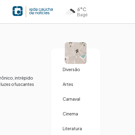
6°C
Bagé
Diversão
rônico, intrépido
a luzes ofuscantes
Artes
Carnaval
Cinema
Literatura