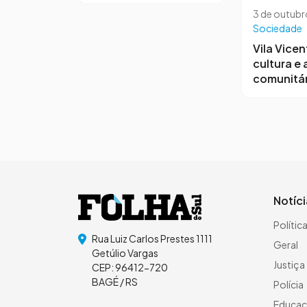
3 de outubr
Sociedade
Vila Vicen
cultura e
comunitár
Notíc
Polític
Rua Luiz Carlos Prestes 1111
Geral
Getúlio Vargas
Justiça
CEP: 96412-720
BAGÉ / RS
Polícia
Educa