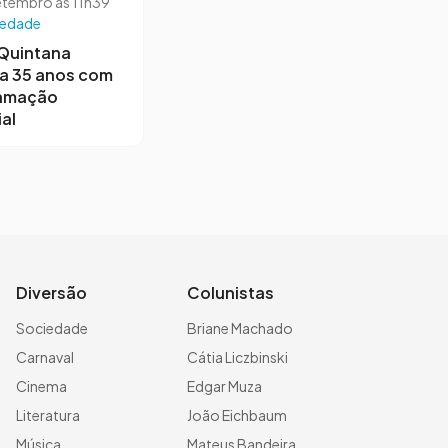
etembro às 11h39
iedade
 Quintana
a 35 anos com
amação
al
Diversão
Colunistas
Sociedade
Briane Machado
Carnaval
Cátia Liczbinski
Cinema
Edgar Muza
Literatura
João Eichbaum
Música
Mateus Bandeira