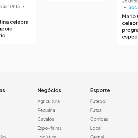
26 de s
o às 10h13
•
•
Soc
Mario
tina celebra
celebr
 apoio
progr
io
especi
ias
Negócios
Esporte
a
Agricultura
Futebol
Pecuária
Futsal
Cavalos
Corridas
Expo-feiras
Local
ção
Logística
Grenal