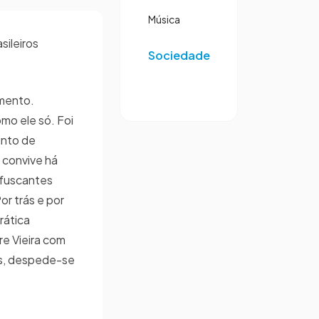
Música
sileiros
Sociedade
mento.
omo ele só. Foi
rinto de
 convive há
ofuscantes
r trás e por
rática
re Vieira com
es, despede-se