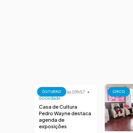
13 de outubro às 09h57
•
OUTUBRO
CIRCO
Sociedade
Casa de Cultura
Pedro Wayne destaca
agenda de
exposições