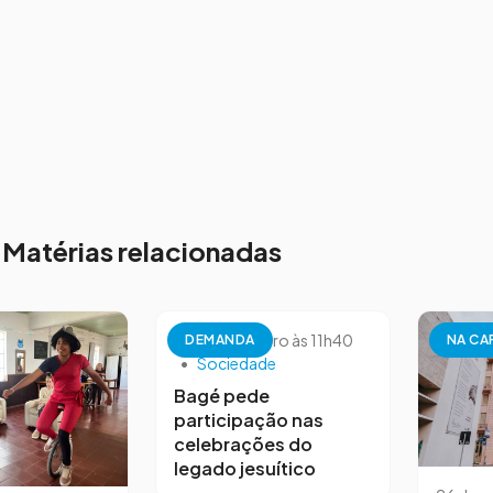
Matérias relacionadas
26 de setembro às 11h40
DEMANDA
NA CA
•
Sociedade
Bagé pede
participação nas
celebrações do
legado jesuítico