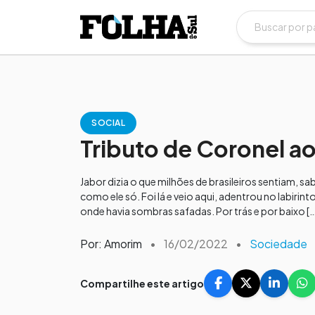
SOCIAL
Tributo de Coronel ao
Jabor dizia o que milhões de brasileiros sentiam, 
como ele só. Foi lá e veio aqui, adentrou no labiri
onde havia sombras safadas. Por trás e por baixo […
Por: Amorim
•
16/02/2022
•
Sociedade
Compartilhe este artigo