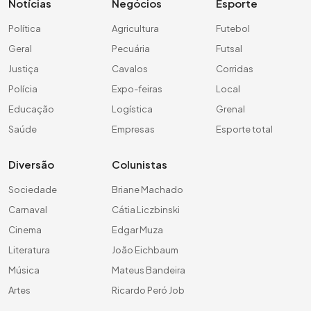
Notícias
Negócios
Esporte
Política
Agricultura
Futebol
Geral
Pecuária
Futsal
Justiça
Cavalos
Corridas
Polícia
Expo-feiras
Local
Educação
Logística
Grenal
Saúde
Empresas
Esporte total
Diversão
Colunistas
Sociedade
Briane Machado
Carnaval
Cátia Liczbinski
Cinema
Edgar Muza
Literatura
João Eichbaum
Música
Mateus Bandeira
Artes
Ricardo Peró Job