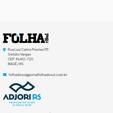
Rua Luiz Carlos Prestes 1111
Getúlio Vargas
CEP: 96412-720
BAGÉ / RS
folhadosul@jornalfolhadosul.com.br