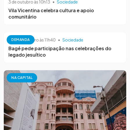
3 de outubro às 10h13
•
Sociedade
Vila Vicentina celebra cultura e apoio
comunitário
26 de setembro às 11h40
•
Sociedade
DEMANDA
Bagé pede participação nas celebrações do
legado jesuítico
NA CAPITAL