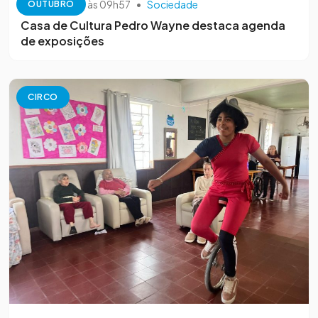
13 de outubro às 09h57
•
Sociedade
OUTUBRO
Casa de Cultura Pedro Wayne destaca agenda
de exposições
CIRCO