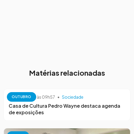
Matérias relacionadas
13 de outubro às 09h57
•
Sociedade
OUTUBRO
Casa de Cultura Pedro Wayne destaca agenda
de exposições