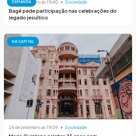
26 de setembro às 11h40
•
Sociedade
DEMANDA
Bagé pede participação nas celebrações do
legado jesuítico
NA CAPITAL
26 de setembro às 11h39
•
Sociedade