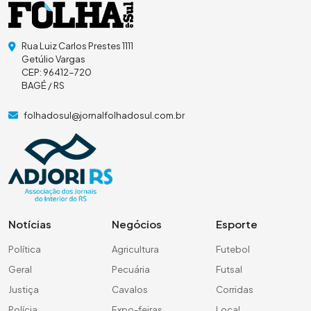
Rua Luiz Carlos Prestes 1111
Getúlio Vargas
CEP: 96412-720
BAGÉ / RS
folhadosul@jornalfolhadosul.com.br
Notícias
Negócios
Esporte
Política
Agricultura
Futebol
Geral
Pecuária
Futsal
Justiça
Cavalos
Corridas
Polícia
Expo-feiras
Local