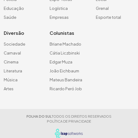
Educação
Logística
Grenal
Saúde
Empresas
Esporte total
Diversão
Colunistas
Sociedade
Briane Machado
Carnaval
Cátia Liczbinski
Cinema
Edgar Muza
Literatura
João Eichbaum
Música
Mateus Bandeira
Artes
Ricardo Peró Job
FOLHA DO SUL
TODOS OS DIREITOS RESERVADOS
POLÍTICA DE PRIVACIDADE