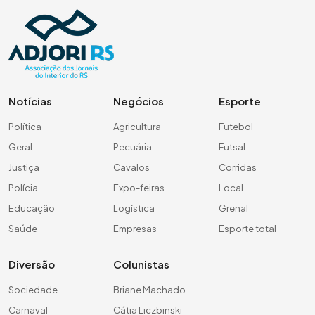
Notícias
Negócios
Esporte
Política
Agricultura
Futebol
Geral
Pecuária
Futsal
Justiça
Cavalos
Corridas
Polícia
Expo-feiras
Local
Educação
Logística
Grenal
Saúde
Empresas
Esporte total
Diversão
Colunistas
Sociedade
Briane Machado
Carnaval
Cátia Liczbinski