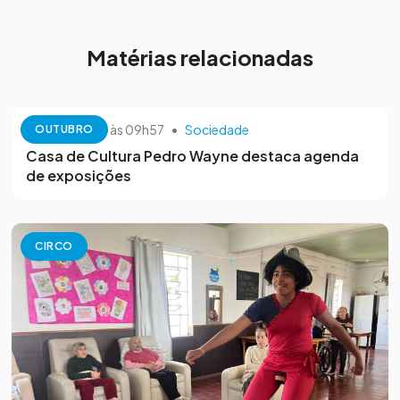
Matérias relacionadas
13 de outubro às 09h57
•
Sociedade
OUTUBRO
Casa de Cultura Pedro Wayne destaca agenda
de exposições
CIRCO