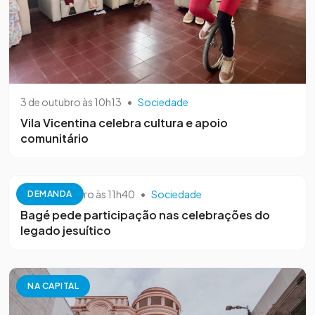
3 de outubro às 10h13
•
Sociedade
Vila Vicentina celebra cultura e apoio
comunitário
26 de setembro às 11h40
•
Sociedade
DEMANDA
Bagé pede participação nas celebrações do
legado jesuítico
NA CAPITAL