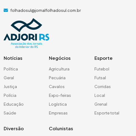
folhadosul@jornalfolhadosul.com.br
Notícias
Negócios
Esporte
Política
Agricultura
Futebol
Geral
Pecuária
Futsal
Justiça
Cavalos
Corridas
Polícia
Expo-feiras
Local
Educação
Logística
Grenal
Saúde
Empresas
Esporte total
Diversão
Colunistas