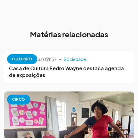
Matérias relacionadas
13 de outubro às 09h57
•
Sociedade
OUTUBRO
Casa de Cultura Pedro Wayne destaca agenda
de exposições
CIRCO