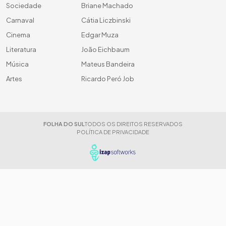
Sociedade
Briane Machado
Carnaval
Cátia Liczbinski
Cinema
Edgar Muza
Literatura
João Eichbaum
Música
Mateus Bandeira
Artes
Ricardo Peró Job
FOLHA DO SUL
TODOS OS DIREITOS RESERVADOS
POLÍTICA DE PRIVACIDADE