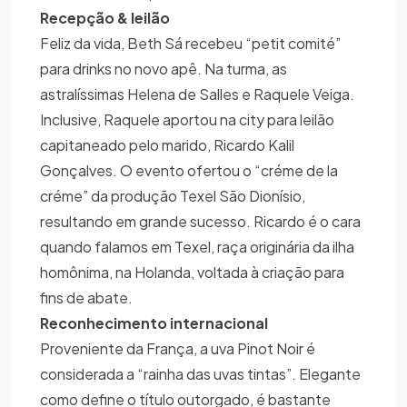
Recepção & leilão
Feliz da vida, Beth Sá recebeu “petit comité”
para drinks no novo apê. Na turma, as
astralíssimas Helena de Salles e Raquele Veiga.
Inclusive, Raquele aportou na city para leilão
capitaneado pelo marido, Ricardo Kalil
Gonçalves. O evento ofertou o “créme de la
créme” da produção Texel São Dionísio,
resultando em grande sucesso. Ricardo é o cara
quando falamos em Texel, raça originária da ilha
homônima, na Holanda, voltada à criação para
fins de abate.
Reconhecimento internacional
Proveniente da França, a uva Pinot Noir é
considerada a “rainha das uvas tintas”. Elegante
como define o título outorgado, é bastante