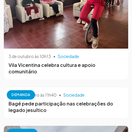
3 de outubro às 10h13
•
Sociedade
Vila Vicentina celebra cultura e apoio
comunitário
26 de setembro às 11h40
•
Sociedade
DEMANDA
Bagé pede participação nas celebrações do
legado jesuítico