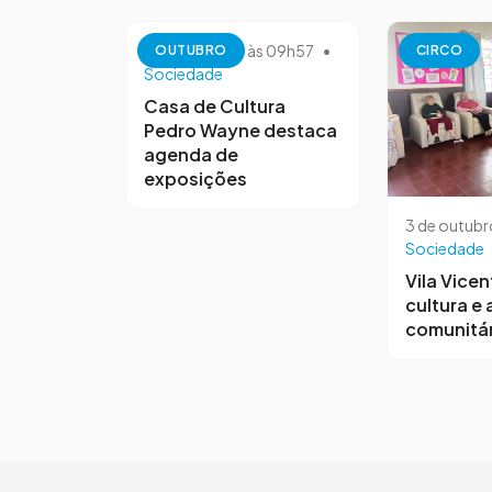
13 de outubro às 09h57
•
OUTUBRO
CIRCO
Sociedade
Casa de Cultura
Pedro Wayne destaca
agenda de
exposições
3 de outubr
Sociedade
Vila Vicen
cultura e
comunitár