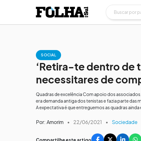
SOCIAL
‘Retira-te dentro de
necessitares de comp
Quadras de excelência Com apoio dos associados, a 
era demanda antiga dos tenistas e fazia parte das m
A expectativa é que entreguemos as quadras ainda 
Por: Amorim
•
22/06/2021
•
Sociedade
Compartilhe este artigo