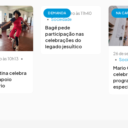
26 de setembro às 11h40
DEMANDA
NA CA
•
Sociedade
Bagé pede
participação nas
celebrações do
legado jesuítico
26 de s
o às 10h13
•
•
Soc
Mario
tina celebra
celebr
 apoio
progr
io
especi