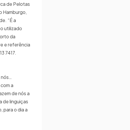
rca de Pelotas
vo Hamburgo,
de. “É a
o utilizado
forto da
e e referência
13 7417.
e nós…
 com a
fazem de nós a
a de linguiças
 para o dia a