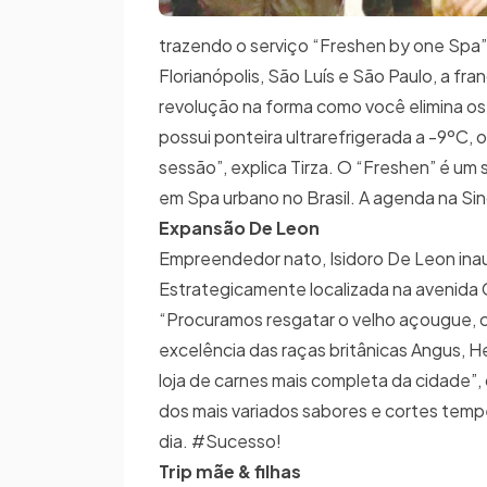
trazendo o serviço “Freshen by one Spa”
Florianópolis, São Luís e São Paulo, a fra
revolução na forma como você elimina os 
possui ponteira ultrarefrigerada a -9ºC,
sessão”, explica Tirza. O “Freshen” é um
em Spa urbano no Brasil. A agenda na Sing
Expansão De Leon
Empreendedor nato, Isidoro De Leon inaug
Estrategicamente localizada na avenida Ge
“Procuramos resgatar o velho açougue, 
excelência das raças britânicas Angus, 
loja de carnes mais completa da cidade”, c
dos mais variados sabores e cortes tempe
dia. #Sucesso!
Trip mãe & filhas