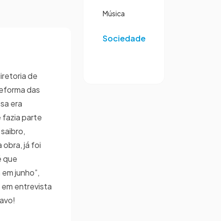
Música
Sociedade
iretoria de
 reforma das
sa era
 fazia parte
saibro,
obra, já foi
é que
 em junho”,
, em entrevista
avo!