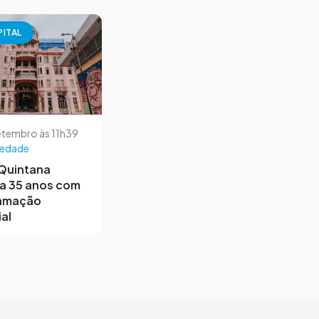
PITAL
etembro às 11h39
iedade
 Quintana
a 35 anos com
amação
al