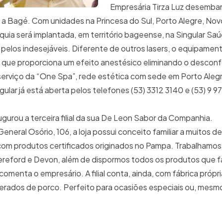
Empresária Tirza Luz desemba
 a Bagé. Com unidades na Princesa do Sul, Porto Alegre, No
nquia será implantada, em território bageense, na Singular Saú
pelos indesejáveis. Diferente de outros lasers, o equipament
 o que proporciona um efeito anestésico eliminando o descon
 serviço da “One Spa”, rede estética com sede em Porto Alegr
ular já está aberta pelos telefones (53) 3312 3140 e (53) 9 97
urou a terceira filial da sua De Leon Sabor da Companhia.
neral Osório, 106, a loja possui conceito familiar a muitos d
com produtos certificados originados no Pampa. Trabalhamos
Hereford e Devon, além de dispormos todos os produtos que 
omenta o empresário. A filial conta, ainda, com fábrica própri
rados de porco. Perfeito para ocasiões especiais ou, mesmo,