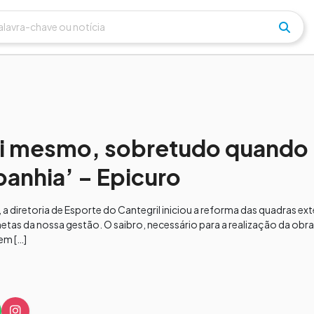
 ti mesmo, sobretudo quando
anhia’ – Epicuro
diretoria de Esporte do Cantegril iniciou a reforma das quadras exte
etas da nossa gestão. O saibro, necessário para a realização da obra
em […]