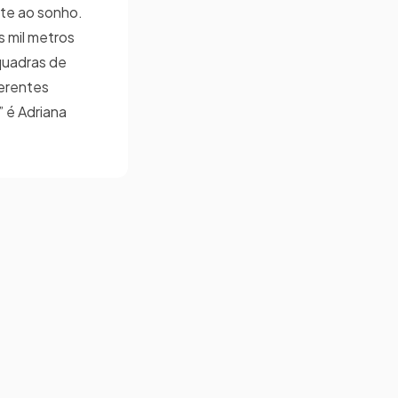
ite ao sonho.
s mil metros
quadras de
ferentes
 é Adriana