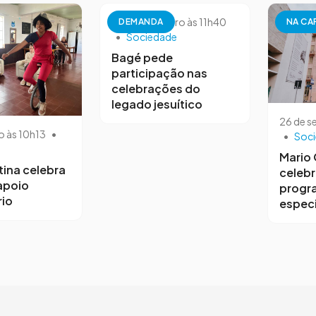
26 de setembro às 11h40
DEMANDA
NA CA
•
Sociedade
Bagé pede
participação nas
celebrações do
legado jesuítico
26 de s
o às 10h13
•
•
Soc
Mario
tina celebra
celebr
 apoio
progr
io
especi