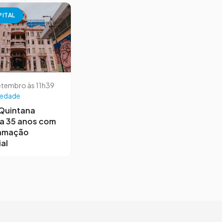
PITAL
etembro às 11h39
iedade
 Quintana
a 35 anos com
amação
al