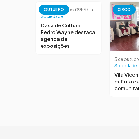
13 de outubro às 09h57
•
OUTUBRO
CIRCO
Sociedade
Casa de Cultura
Pedro Wayne destaca
agenda de
exposições
3 de outubr
Sociedade
Vila Vicen
cultura e
comunitár