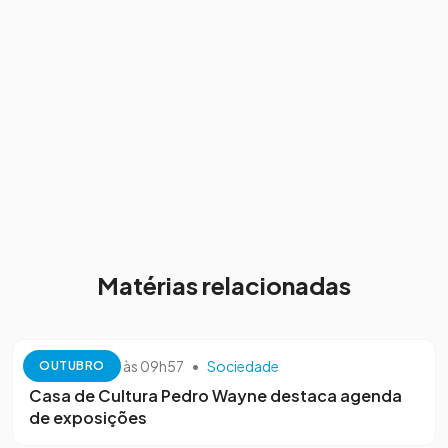
Matérias relacionadas
13 de outubro às 09h57
•
Sociedade
OUTUBRO
Casa de Cultura Pedro Wayne destaca agenda
de exposições