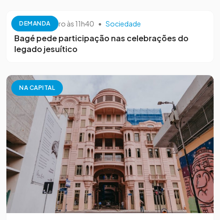
26 de setembro às 11h40
•
Sociedade
DEMANDA
Bagé pede participação nas celebrações do
legado jesuítico
NA CAPITAL