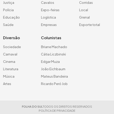
Justiça
Cavalos
Corridas
Polícia
Expo-feiras
Local
Educação
Logística
Grenal
Saúde
Empresas
Esporte total
Diversão
Colunistas
Sociedade
Briane Machado
Carnaval
Cátia Liczbinski
Cinema
Edgar Muza
Literatura
João Eichbaum
Música
Mateus Bandeira
Artes
Ricardo Peró Job
FOLHA DO SUL
TODOS OS DIREITOS RESERVADOS
POLÍTICA DE PRIVACIDADE