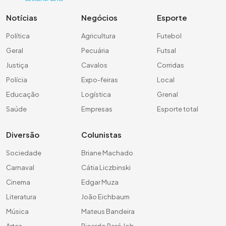
Notícias
Negócios
Esporte
Política
Agricultura
Futebol
Geral
Pecuária
Futsal
Justiça
Cavalos
Corridas
Polícia
Expo-feiras
Local
Educação
Logística
Grenal
Saúde
Empresas
Esporte total
Diversão
Colunistas
Sociedade
Briane Machado
Carnaval
Cátia Liczbinski
Cinema
Edgar Muza
Literatura
João Eichbaum
Música
Mateus Bandeira
Artes
Ricardo Peró Job