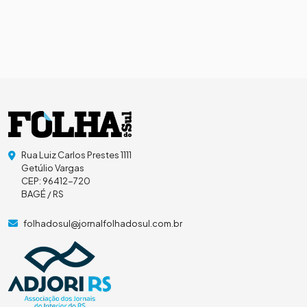
Rua Luiz Carlos Prestes 1111
Getúlio Vargas
CEP: 96412-720
BAGÉ / RS
folhadosul@jornalfolhadosul.com.br