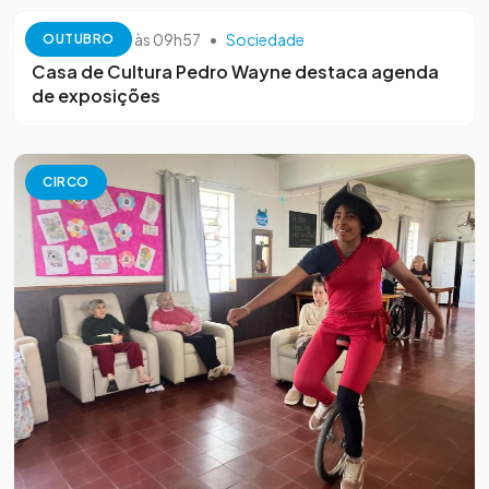
13 de outubro às 09h57
•
Sociedade
OUTUBRO
Casa de Cultura Pedro Wayne destaca agenda
de exposições
CIRCO