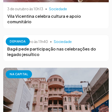
3 de outubro às 10h13
•
Sociedade
Vila Vicentina celebra cultura e apoio
comunitário
26 de setembro às 11h40
•
Sociedade
DEMANDA
Bagé pede participação nas celebrações do
legado jesuítico
NA CAPITAL