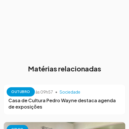
Matérias relacionadas
13 de outubro às 09h57
•
Sociedade
OUTUBRO
Casa de Cultura Pedro Wayne destaca agenda
de exposições