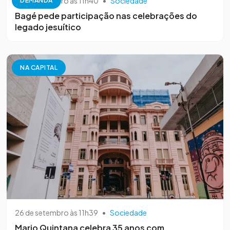
26 de setembro às 11h40
•
Sociedade
DEMANDA
Bagé pede participação nas celebrações do
legado jesuítico
NA CAPITAL
26 de setembro às 11h39
•
Sociedade
Mario Quintana celebra 35 anos com