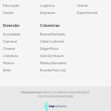
Educação
Logística
Grenal
Saúde
Empresas
Esporte total
Diversão
Colunistas
Sociedade
Briane Machado
Carnaval
Cátia Liczbinski
Cinema
Edgar Muza
Literatura
João Eichbaum
Música
Mateus Bandeira
Artes
Ricardo Peró Job
FOLHA DO SUL
TODOS OS DIREITOS RESERVADOS
POLÍTICA DE PRIVACIDADE