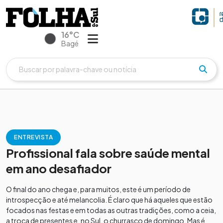
16°C
Bagé
ENTREVISTA
Profissional fala sobre saúde mental
em ano desafiador
O final do ano chega e, para muitos, este é um período de
introspecção e até melancolia. É claro que há aqueles que estão
focados nas festas e em todas as outras tradições, como a ceia,
a troca de presentes e, no Sul, o churrasco de domingo. Mas é