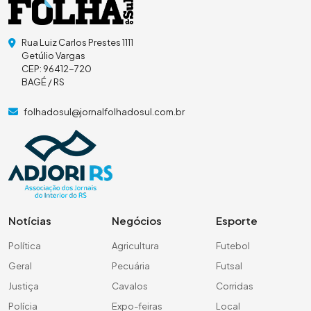
Rua Luiz Carlos Prestes 1111
Getúlio Vargas
CEP: 96412-720
BAGÉ / RS
folhadosul@jornalfolhadosul.com.br
Notícias
Negócios
Esporte
Política
Agricultura
Futebol
Geral
Pecuária
Futsal
Justiça
Cavalos
Corridas
Polícia
Expo-feiras
Local