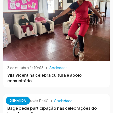
3 de outubro às 10h13
•
Sociedade
Vila Vicentina celebra cultura e apoio
comunitário
26 de setembro às 11h40
•
Sociedade
DEMANDA
Bagé pede participação nas celebrações do