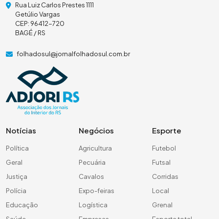
Rua Luiz Carlos Prestes 1111
Getúlio Vargas
CEP: 96412-720
BAGÉ / RS
folhadosul@jornalfolhadosul.com.br
Notícias
Negócios
Esporte
Política
Agricultura
Futebol
Geral
Pecuária
Futsal
Justiça
Cavalos
Corridas
Polícia
Expo-feiras
Local
Educação
Logística
Grenal