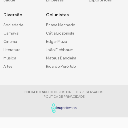
Saúde
Empresas
Esporte total
Diversão
Colunistas
Sociedade
Briane Machado
Carnaval
Cátia Liczbinski
Cinema
Edgar Muza
Literatura
João Eichbaum
Música
Mateus Bandeira
Artes
Ricardo Peró Job
FOLHA DO SUL
TODOS OS DIREITOS RESERVADOS
POLÍTICA DE PRIVACIDADE