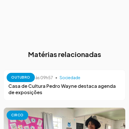
Matérias relacionadas
13 de outubro às 09h57
•
Sociedade
OUTUBRO
Casa de Cultura Pedro Wayne destaca agenda
de exposições
CIRCO