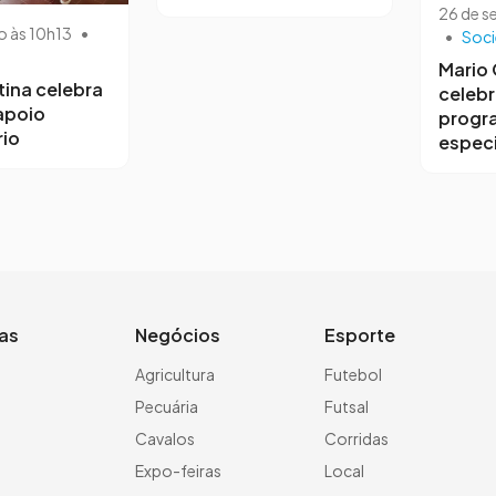
26 de s
o às 10h13
•
•
Soc
Mario
tina celebra
celebr
 apoio
progr
io
especi
ias
Negócios
Esporte
a
Agricultura
Futebol
Pecuária
Futsal
Cavalos
Corridas
Expo-feiras
Local