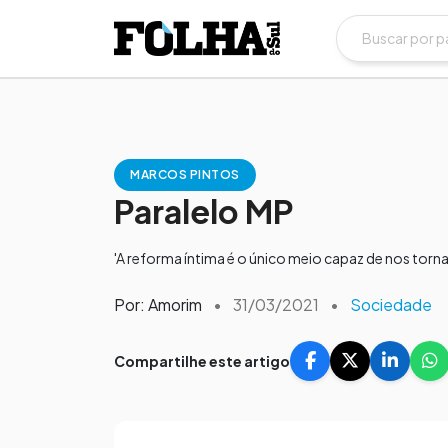
MARCOS PINTOS
Paralelo MP
'A reforma íntima é o único meio capaz de nos tor
Por: Amorim
•
31/03/2021
•
Sociedade
Compartilhe este artigo