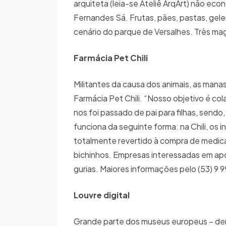
arquiteta (leia-se Ateliê ArqArt) não e
Fernandes Sá. Frutas, pães, pastas, gel
cenário do parque de Versalhes. Très mag
Farmácia Pet Chili
Militantes da causa dos animais, as manas
Farmácia Pet Chili. “Nosso objetivo é co
nos foi passado de pai para filhas, sendo,
funciona da seguinte forma: na Chili, os
totalmente revertido à compra de medica
bichinhos. Empresas interessadas em apo
gurias. Maiores informações pelo (53) 9
Louvre digital
Grande parte dos museus europeus – dent