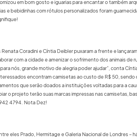
conomizou em bom gosto e iguarias para encantar o também arq
eias e bebidinhas com rótulos personalizados foram guarneci
nifique!
 Renata Coradini e Cíntia Deibler puxaram a frente e lançara
laborar com a cidade e amenizar o sofrimento dos animais de r
 para nós, grande motivo de alegria poder ajudar”, conta Cínti
 interessados encontram camisetas ao custo de R$ 50, sendo o
mentos que serão doados a instituições voltadas para a cau
iar o projeto terão suas marcas impressas nas camisetas, bas
 9942 4794. Nota Dez!
re eles Prado, Hermitage e Galeria Nacional de Londres – há