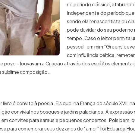
no período clássico, atribuind
Independente do período que 
sendo ela renascentista ou clas
pode duvidar do seu poder no
tempo. Caso o leitor permita
pessoal, em mim “Greensleeves
com influência céltica, remete
e povo – louvavam a Criação através dos espíritos elementai
a sublime composição…
 livre é convite à poesia. Eis que, na França do século XVII, 
eição convivial nos bosques e jardins palacianos. A expressã
ia em convites para saraus e pequenos concertos. Pois bem,
resa para comemorar seus dez anos de “amor” foi Eduarda Ho