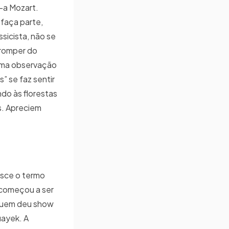
o-a Mozart.
faça parte,
sicista, não se
 romper do
 uma observação
” se faz sentir
ndo às florestas
s. Apreciem
nasce o termo
o começou a ser
 quem deu show
uayek. A