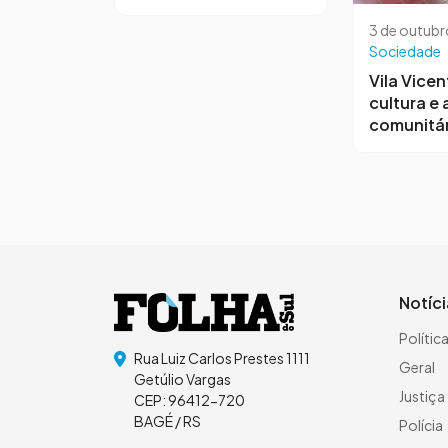
3 de outubr
Sociedade
Vila Vicen
cultura e
comunitár
Notíc
Polític
Rua Luiz Carlos Prestes 1111
Geral
Getúlio Vargas
Justiça
CEP: 96412-720
BAGÉ / RS
Polícia