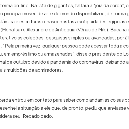
rma on-line. Na lista de gigantes, faltara a “joia da coroa”, 
6, o principal museu de arte do mundo disponibilizou, de forma 
islâmica e esculturas renascentistas a antiguidades egípcias 
(Monalisa) e Alexandre de Antioquia (Vênus de Milo). Bacana 
terativo às coleções: pesquisas simples ou avançadas; por á
 “Pela primeira vez, qualquer pessoa pode acessar toda a c
u, em empréstimo ou armazenadas”, disse o presidente do Lo
nal de outubro devido à pandemia do coronavírus, deixando as
uais multidões de admiradores.
cerda entrou em contato para saber como andam as coisas por
esenhei a situação a ele que, de pronto, pediu que enviasse
sidera seu. Recado dado.