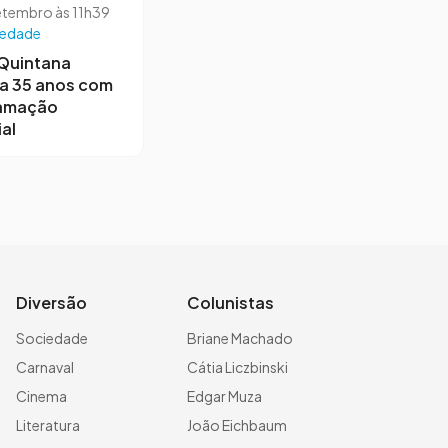
etembro às 11h39
iedade
 Quintana
a 35 anos com
amação
al
Diversão
Colunistas
Sociedade
Briane Machado
Carnaval
Cátia Liczbinski
Cinema
Edgar Muza
Literatura
João Eichbaum