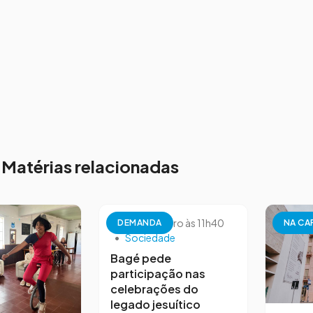
Matérias relacionadas
26 de setembro às 11h40
DEMANDA
NA CA
•
Sociedade
Bagé pede
participação nas
celebrações do
legado jesuítico