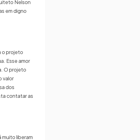
uiteto Nelson
das em digno
m o projeto
ua. Esse amor
a. O projeto
 valor
sa dos
ta contatar as
 muito liberam