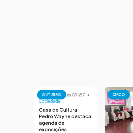
13 de outubro às 09h57
•
OUTUBRO
CIRCO
Sociedade
Casa de Cultura
Pedro Wayne destaca
agenda de
exposições