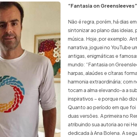
“Fantasia on Greensleeves
Não é regra, porém, há dias em
sintonizar ao plano das ideias,
música. Hoje, por exemplo. Ante
narrativa, joguei no YouTube u
antigas, enigmáticas e famosa
mundo: “Fantasia on Greenslee
harpas, alaúdes e cítaras for
harmonia extraordinária; com 
tocam a alma elevando-a a sub
inspirativos – e porque não dize
Quanto ao período em que foi e
duas versões. A primeira no R
atribuindo sua autoria ao rei He
dedicada à Ana Bolena. A seg