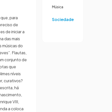
”
Música
 que, para
Sociedade
 preciso de
s de iniciar a
ma das mais
s músicas do
ves”. Flautas,
mam conjunto de
notas que
limes níveis
r, curativos?
scrita, há
enascimento,
nrique VIII,
unda a coloca