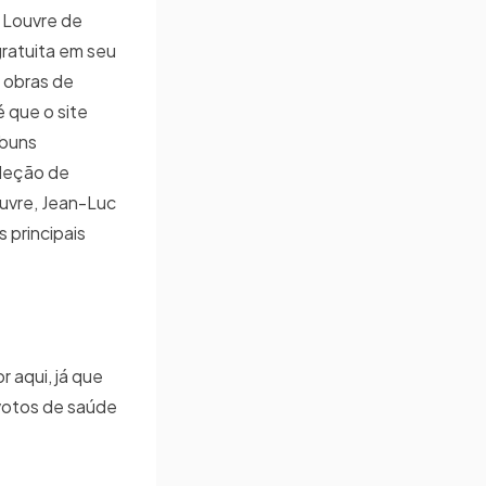
o Louvre de
gratuita em seu
e obras de
é que o site
lbuns
oleção de
uvre, Jean-Luc
 principais
 aqui, já que
 votos de saúde