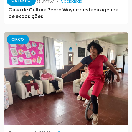
13 de outubro às 09h57
•
Sociedade
OUTUBRO
Casa de Cultura Pedro Wayne destaca agenda
de exposições
CIRCO