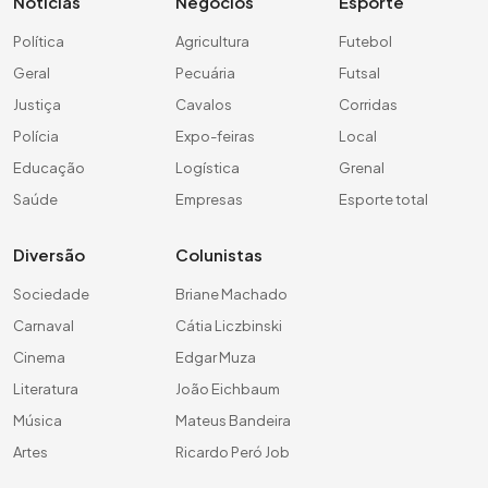
Notícias
Negócios
Esporte
Política
Agricultura
Futebol
Geral
Pecuária
Futsal
Justiça
Cavalos
Corridas
Polícia
Expo-feiras
Local
Educação
Logística
Grenal
Saúde
Empresas
Esporte total
Diversão
Colunistas
Sociedade
Briane Machado
Carnaval
Cátia Liczbinski
Cinema
Edgar Muza
Literatura
João Eichbaum
Música
Mateus Bandeira
Artes
Ricardo Peró Job