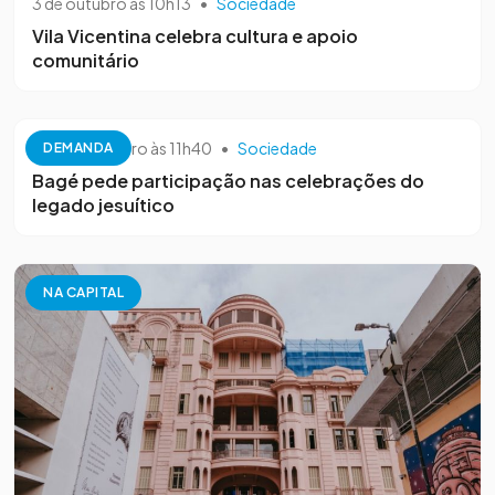
3 de outubro às 10h13
•
Sociedade
Vila Vicentina celebra cultura e apoio
comunitário
26 de setembro às 11h40
•
Sociedade
DEMANDA
Bagé pede participação nas celebrações do
legado jesuítico
NA CAPITAL