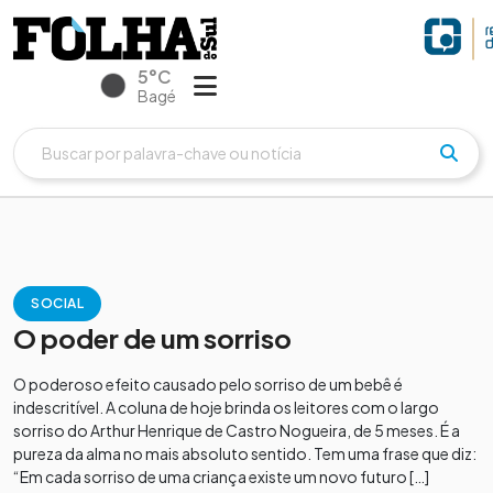
5°C
Bagé
SOCIAL
O poder de um sorriso
O poderoso efeito causado pelo sorriso de um bebê é
indescritível. A coluna de hoje brinda os leitores com o largo
sorriso do Arthur Henrique de Castro Nogueira, de 5 meses. É a
pureza da alma no mais absoluto sentido. Tem uma frase que diz:
“Em cada sorriso de uma criança existe um novo futuro […]