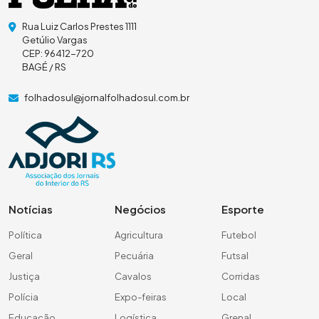
Rua Luiz Carlos Prestes 1111
Getúlio Vargas
CEP: 96412-720
BAGÉ / RS
folhadosul@jornalfolhadosul.com.br
Notícias
Negócios
Esporte
Política
Agricultura
Futebol
Geral
Pecuária
Futsal
Justiça
Cavalos
Corridas
Polícia
Expo-feiras
Local
Educação
Logística
Grenal