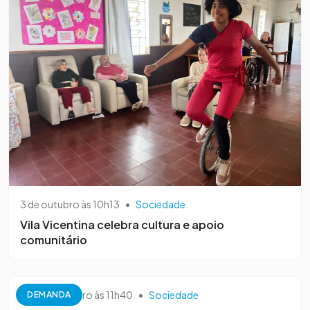
3 de outubro às 10h13
•
Sociedade
Vila Vicentina celebra cultura e apoio
comunitário
26 de setembro às 11h40
•
Sociedade
DEMANDA