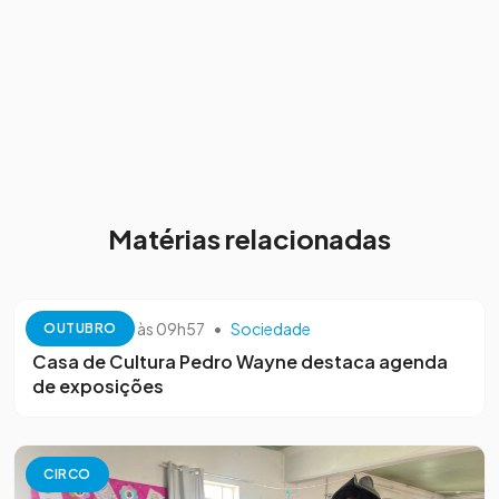
Matérias relacionadas
13 de outubro às 09h57
•
Sociedade
OUTUBRO
Casa de Cultura Pedro Wayne destaca agenda
de exposições
CIRCO