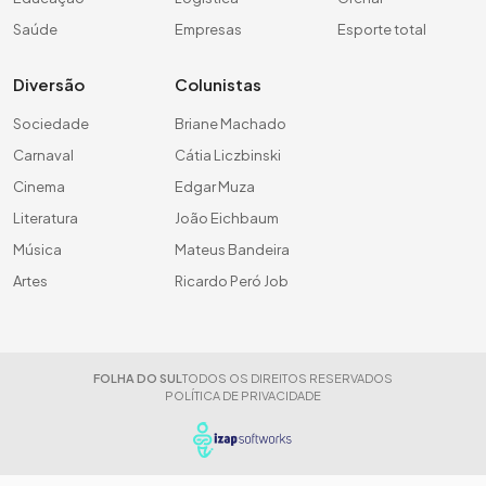
Saúde
Empresas
Esporte total
Diversão
Colunistas
Sociedade
Briane Machado
Carnaval
Cátia Liczbinski
Cinema
Edgar Muza
Literatura
João Eichbaum
Música
Mateus Bandeira
Artes
Ricardo Peró Job
FOLHA DO SUL
TODOS OS DIREITOS RESERVADOS
POLÍTICA DE PRIVACIDADE