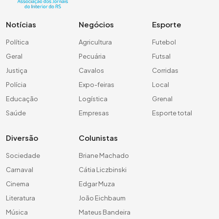
Notícias
Negócios
Esporte
Política
Agricultura
Futebol
Geral
Pecuária
Futsal
Justiça
Cavalos
Corridas
Polícia
Expo-feiras
Local
Educação
Logística
Grenal
Saúde
Empresas
Esporte total
Diversão
Colunistas
Sociedade
Briane Machado
Carnaval
Cátia Liczbinski
Cinema
Edgar Muza
Literatura
João Eichbaum
Música
Mateus Bandeira