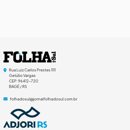
Rua Luiz Carlos Prestes 1111
Getúlio Vargas
CEP: 96412-720
BAGÉ / RS
folhadosul@jornalfolhadosul.com.br