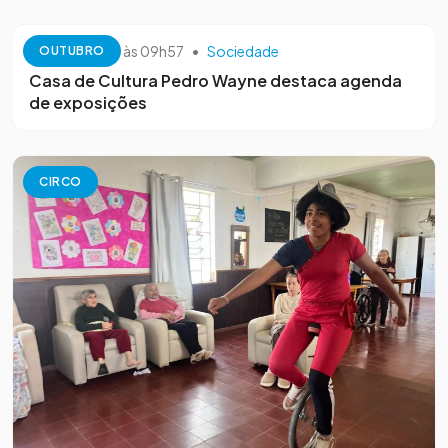
13 de outubro às 09h57
•
Sociedade
OUTUBRO
Casa de Cultura Pedro Wayne destaca agenda
de exposições
CIRCO