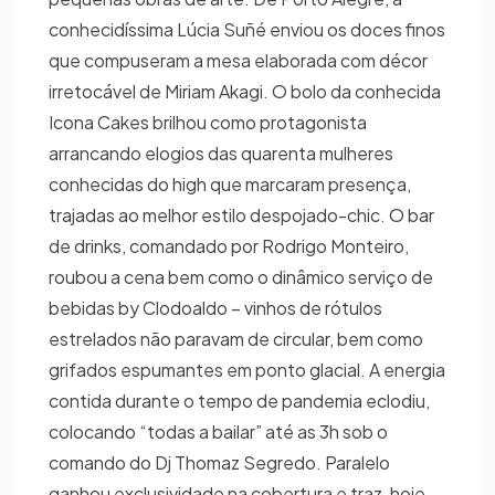
conhecidíssima Lúcia Suñé enviou os doces finos
que compuseram a mesa elaborada com décor
irretocável de Miriam Akagi. O bolo da conhecida
Icona Cakes brilhou como protagonista
arrancando elogios das quarenta mulheres
conhecidas do high que marcaram presença,
trajadas ao melhor estilo despojado-chic. O bar
de drinks, comandado por Rodrigo Monteiro,
roubou a cena bem como o dinâmico serviço de
bebidas by Clodoaldo – vinhos de rótulos
estrelados não paravam de circular, bem como
grifados espumantes em ponto glacial. A energia
contida durante o tempo de pandemia eclodiu,
colocando “todas a bailar” até as 3h sob o
comando do Dj Thomaz Segredo. Paralelo
ganhou exclusividade na cobertura e traz, hoje,