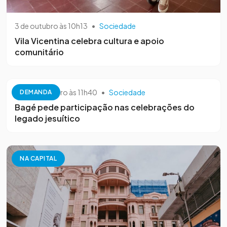
3 de outubro às 10h13
•
Sociedade
Vila Vicentina celebra cultura e apoio
comunitário
26 de setembro às 11h40
•
Sociedade
DEMANDA
Bagé pede participação nas celebrações do
legado jesuítico
NA CAPITAL