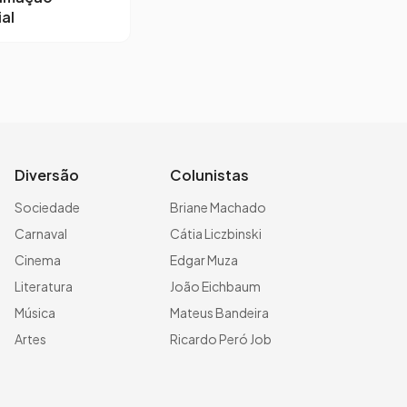
al
Diversão
Colunistas
Sociedade
Briane Machado
Carnaval
Cátia Liczbinski
Cinema
Edgar Muza
Literatura
João Eichbaum
Música
Mateus Bandeira
Artes
Ricardo Peró Job