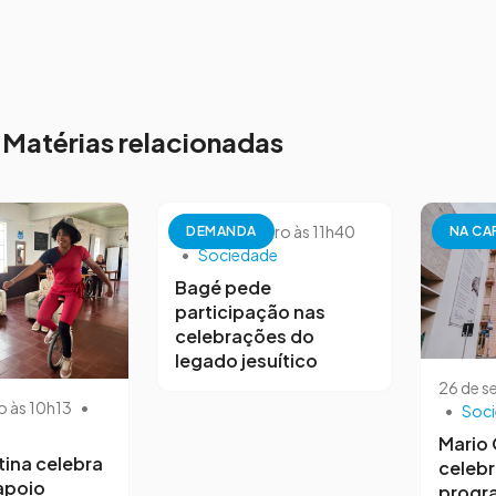
Matérias relacionadas
26 de setembro às 11h40
DEMANDA
NA CA
•
Sociedade
Bagé pede
participação nas
celebrações do
legado jesuítico
26 de s
o às 10h13
•
•
Soc
Mario
tina celebra
celebr
 apoio
progr