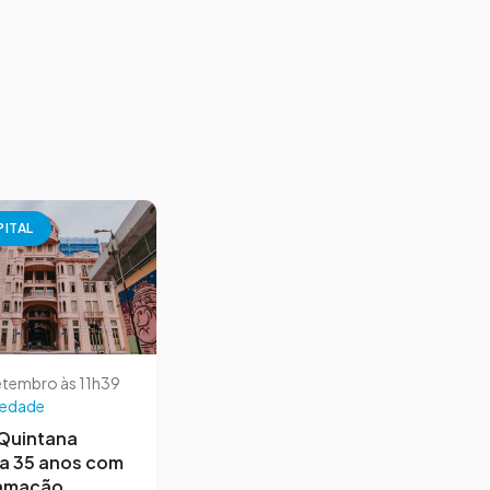
PITAL
etembro às 11h39
iedade
 Quintana
a 35 anos com
amação