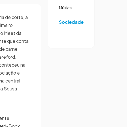
Música
ia de corte, a
Sociedade
rimeiro
 do Meet da
ante que conta
de carne
ereford,
aconteceu na
sociação e
ma central
ia Sousa
lente
Herd-Book