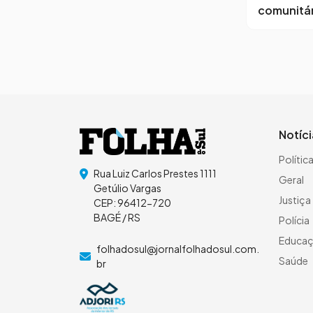
comunitár
Notíc
Polític
Rua Luiz Carlos Prestes 1111
Geral
Getúlio Vargas
Justiça
CEP: 96412-720
BAGÉ / RS
Polícia
Educa
folhadosul@jornalfolhadosul.com.
Saúde
br