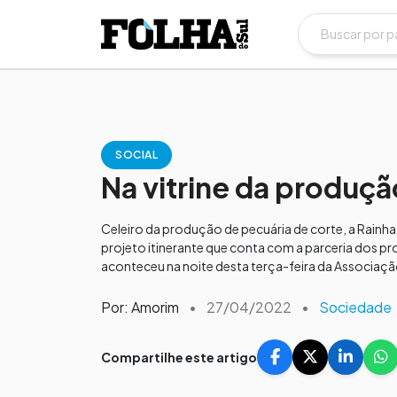
SOCIAL
Na vitrine da produçã
Celeiro da produção de pecuária de corte, a Rainha
projeto itinerante que conta com a parceria dos p
aconteceu na noite desta terça-feira da Associação
Por: Amorim
•
27/04/2022
•
Sociedade
Compartilhe este artigo