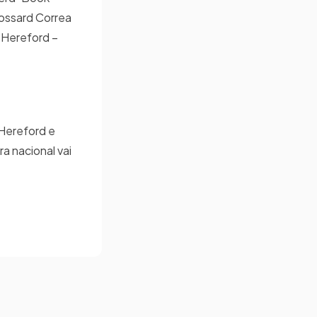
rossard Correa
 Hereford –
 Hereford e
a nacional vai