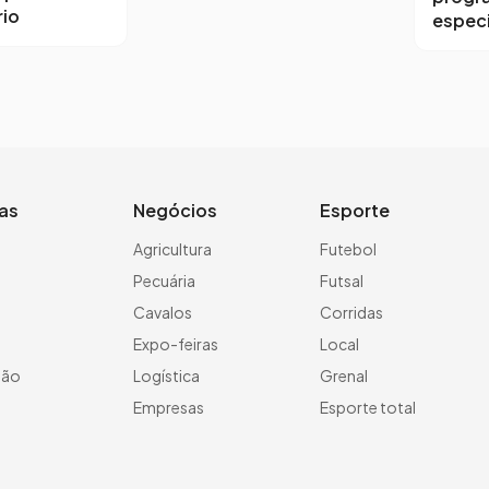
io
especi
ias
Negócios
Esporte
a
Agricultura
Futebol
Pecuária
Futsal
Cavalos
Corridas
Expo-feiras
Local
ção
Logística
Grenal
Empresas
Esporte total