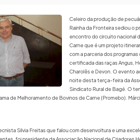
Celeiro da produção de pecuár
Rainha da Fronteira sediou o p
encontro do circuito nacional
Carne que é um projeto itiner
com a parceria dos programas 
certificada das raças Angus, H
Charolês e Devon. O evento 
noite desta terça-feira da As
Sindicato Rural de Bagé. O te
rama de Melhoramento de Bovinos de Carne (Promebo). Márc
cnista Silvia Freitas que falou com desenvoltura e uma exce
ntes, foi presidente da Associação Nacional de Criadores 