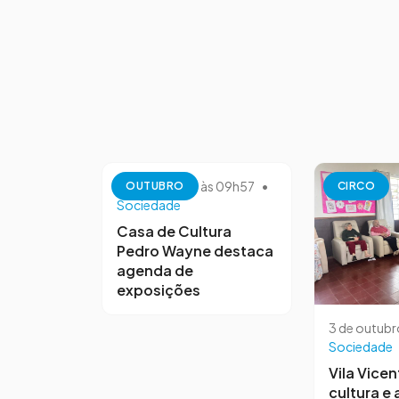
13 de outubro às 09h57
•
OUTUBRO
CIRCO
Sociedade
Casa de Cultura
Pedro Wayne destaca
agenda de
exposições
3 de outubr
Sociedade
Vila Vicen
cultura e