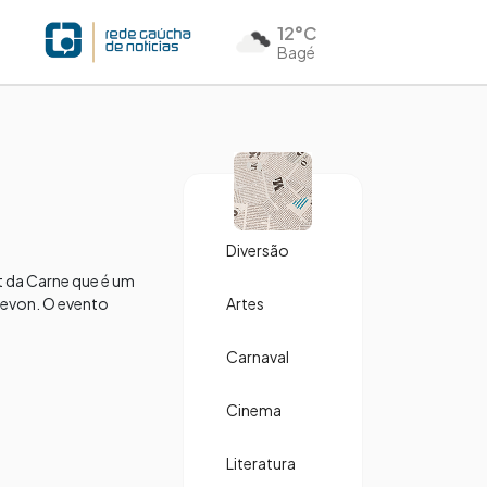
12°C
Bagé
Diversão
t da Carne que é um
Devon. O evento
Artes
Carnaval
Cinema
Literatura