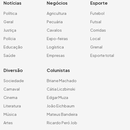
Notícias
Negócios
Esporte
Política
Agricultura
Futebol
Geral
Pecuária
Futsal
Justiça
Cavalos
Corridas
Polícia
Expo-feiras
Local
Educação
Logística
Grenal
Saúde
Empresas
Esporte total
Diversão
Colunistas
Sociedade
Briane Machado
Carnaval
Cátia Liczbinski
Cinema
Edgar Muza
Literatura
João Eichbaum
Música
Mateus Bandeira
Artes
Ricardo Peró Job