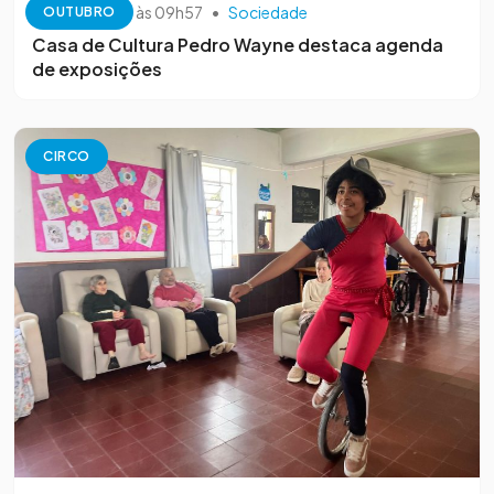
13 de outubro às 09h57
•
Sociedade
OUTUBRO
Casa de Cultura Pedro Wayne destaca agenda
de exposições
CIRCO