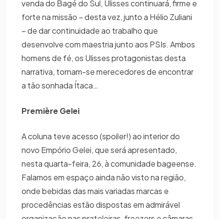
venda do Bagé do Sul, Ulisses continuará, firme e
forte na missão – desta vez, junto a Hélio Zuliani
– de dar continuidade ao trabalho que
desenvolve com maestria junto aos PSIs. Ambos
homens de fé, os Ulisses protagonistas desta
narrativa, tornam-se merecedores de encontrar
a tão sonhada Ítaca…
Première Gelei
A coluna teve acesso (spoiler!) ao interior do
novo Empório Gelei, que será apresentado,
nesta quarta-feira, 26, à comunidade bageense.
Falamos em espaço ainda não visto na região,
onde bebidas das mais variadas marcas e
procedências estão dispostas em admirável
organização nas prateleiras, freezers e câmaras.