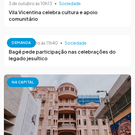
3 de outubro às 10h13
•
Sociedade
Vila Vicentina celebra cultura e apoio
comunitário
26 de setembro às 11h40
•
Sociedade
DEMANDA
Bagé pede participação nas celebrações do
legado jesuítico
NA CAPITAL