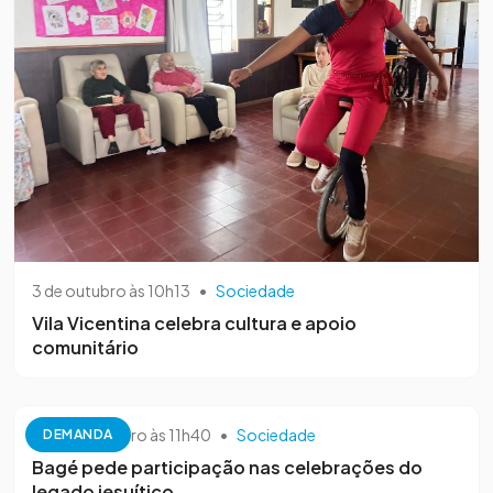
3 de outubro às 10h13
•
Sociedade
Vila Vicentina celebra cultura e apoio
comunitário
26 de setembro às 11h40
•
Sociedade
DEMANDA
Bagé pede participação nas celebrações do
legado jesuítico