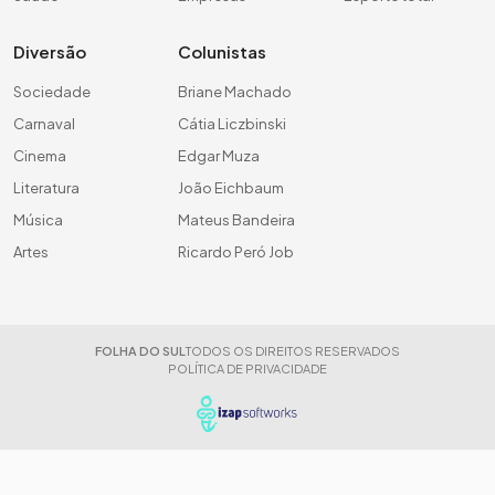
Diversão
Colunistas
Sociedade
Briane Machado
Carnaval
Cátia Liczbinski
Cinema
Edgar Muza
Literatura
João Eichbaum
Música
Mateus Bandeira
Artes
Ricardo Peró Job
FOLHA DO SUL
TODOS OS DIREITOS RESERVADOS
POLÍTICA DE PRIVACIDADE