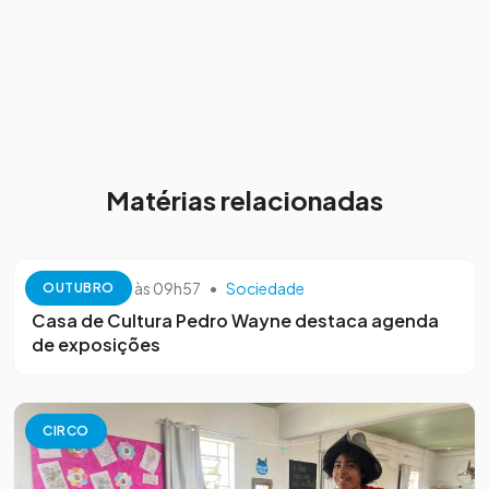
Matérias relacionadas
13 de outubro às 09h57
•
Sociedade
OUTUBRO
Casa de Cultura Pedro Wayne destaca agenda
de exposições
CIRCO