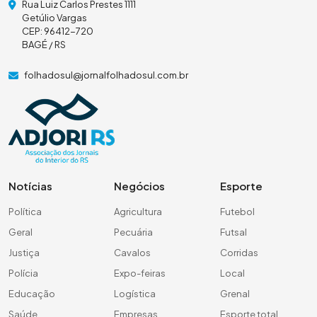
Rua Luiz Carlos Prestes 1111
Getúlio Vargas
CEP: 96412-720
BAGÉ / RS
folhadosul@jornalfolhadosul.com.br
Notícias
Negócios
Esporte
Política
Agricultura
Futebol
Geral
Pecuária
Futsal
Justiça
Cavalos
Corridas
Polícia
Expo-feiras
Local
Educação
Logística
Grenal
Saúde
Empresas
Esporte total