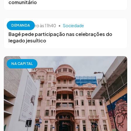
comunitário
26 de setembro às 11h40
•
Sociedade
DEMANDA
Bagé pede participação nas celebrações do
legado jesuítico
NA CAPITAL