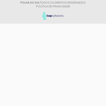
FOLHA DO SUL
TODOS OS DIREITOS RESERVADOS
POLÍTICA DE PRIVACIDADE