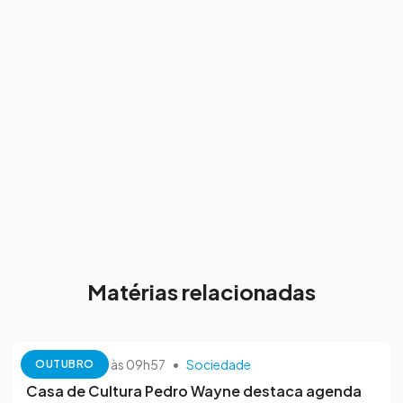
Matérias relacionadas
13 de outubro às 09h57
•
Sociedade
OUTUBRO
Casa de Cultura Pedro Wayne destaca agenda