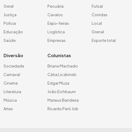
Geral
Pecuária
Futsal
Justiça
Cavalos
Corridas
Polícia
Expo-feiras
Local
Educação
Logística
Grenal
Saúde
Empresas
Esporte total
Diversão
Colunistas
Sociedade
Briane Machado
Carnaval
Cátia Liczbinski
Cinema
Edgar Muza
Literatura
João Eichbaum
Música
Mateus Bandeira
Artes
Ricardo Peró Job