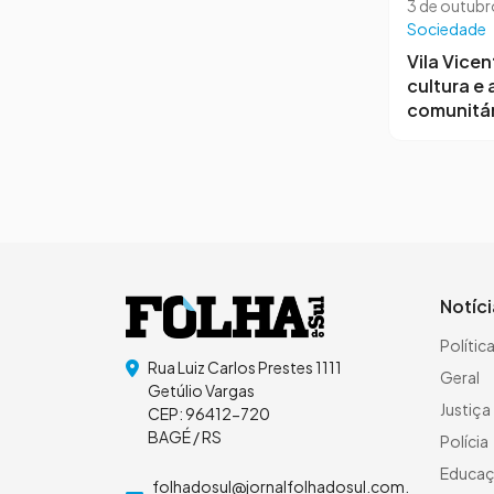
3 de outubr
Sociedade
Vila Vicen
cultura e
comunitár
Notíc
Polític
Rua Luiz Carlos Prestes 1111
Geral
Getúlio Vargas
Justiça
CEP: 96412-720
BAGÉ / RS
Polícia
Educa
folhadosul@jornalfolhadosul.com.