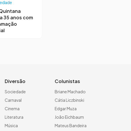
iedade
 Quintana
a 35 anos com
amação
al
Diversão
Colunistas
Sociedade
Briane Machado
Carnaval
Cátia Liczbinski
Cinema
Edgar Muza
Literatura
João Eichbaum
Música
Mateus Bandeira