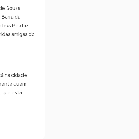
 de Souza
 Barra da
inhos Beatriz
ridas amigas do
tá na cidade
omente quem
, que está