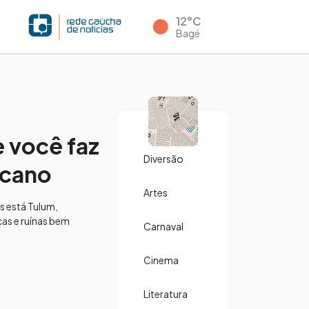
12°C
Bagé
e você faz
Diversão
icano
Artes
s está Tulum,
cas e ruínas bem
Carnaval
Cinema
Literatura