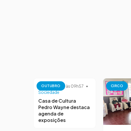
13 de outubro às 09h57
•
OUTUBRO
CIRCO
Sociedade
Casa de Cultura
Pedro Wayne destaca
agenda de
exposições