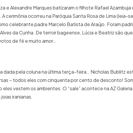
uza e Alexandre Marques batizaram o filhote Rafael Azambuja
 A cerimônia ocorreu na Paróquia Santa Rosa de Lima (leia-se
o como celebrante padre Marcelo Batista de Araújo. Foram padr
Alves da Cunha. De terroir bageense, Lúcia e Beatriz são que
s votos de fé e muito amor…
dada pela coluna na última terça-feira… Nicholas Bublitz es
rsas – todos eles com cinquenta por cento de desconto! S
o eles vestem os ambientes. O “sale” acontece na AZ Galeria
oias iranianas.