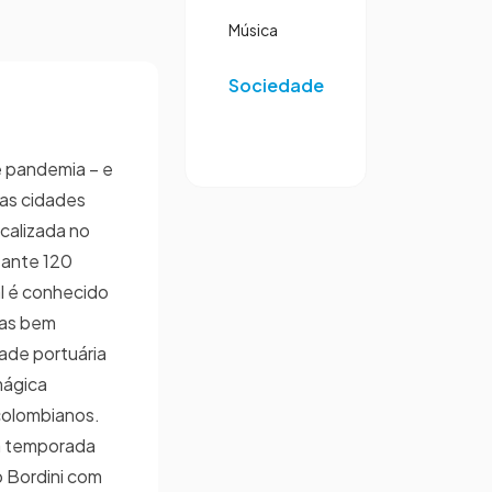
Música
Sociedade
 pandemia – e
 as cidades
ocalizada no
tante 120
l é conhecido
nas bem
ade portuária
mágica
colombianos.
a temporada
o Bordini com