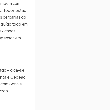
 também com
s. Todos estão
as cercanias do
struído todo em
mexicanos
uspensos em
ado – diga-se
anta e Gedeão
 com Sofia e
zzon.