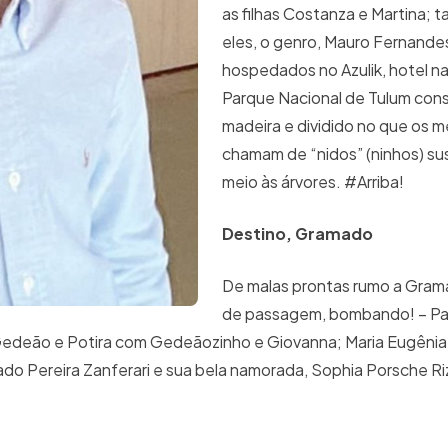
as filhas Costanza e Martina;
eles, o genro, Mauro Fernande
hospedados no Azulik, hotel n
Parque Nacional de Tulum con
madeira e dividido no que os 
chamam de “nidos” (ninhos) s
meio às árvores. #Arriba!
Destino, Gramado
De malas prontas rumo a Gram
de passagem, bombando! – P
ip, Gedeão e Potira com Gedeãozinho e Giovanna; Maria Eugênia
ado Pereira Zanferari e sua bela namorada, Sophia Porsche Ri