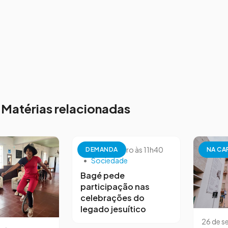
Matérias relacionadas
26 de setembro às 11h40
DEMANDA
NA CA
•
Sociedade
Bagé pede
participação nas
celebrações do
legado jesuítico
26 de s