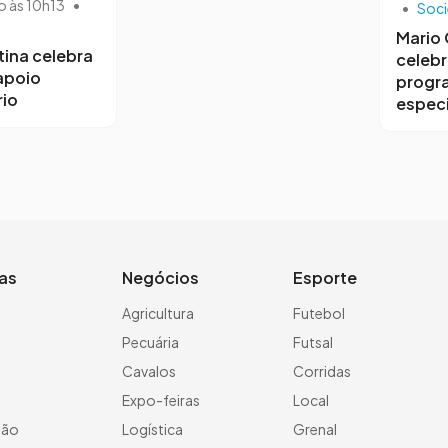
o às 10h13
•
•
Soc
Mario
tina celebra
celebr
 apoio
progr
io
especi
ias
Negócios
Esporte
a
Agricultura
Futebol
Pecuária
Futsal
Cavalos
Corridas
Expo-feiras
Local
ção
Logística
Grenal