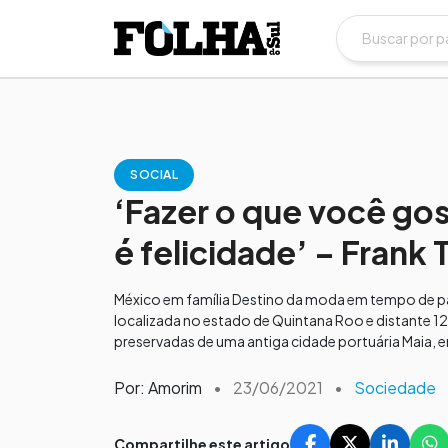
SOCIAL
‘Fazer o que você gos
é felicidade’ – Frank
México em família Destino da moda em tempo de pan
localizada no estado de Quintana Roo e distante 12
preservadas de uma antiga cidade portuária Maia, e
Por: Amorim
•
23/06/2021
•
Sociedade
Compartilhe este artigo