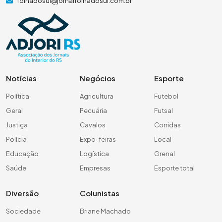
folhadosul@jornalfolhadosul.com.br
Notícias
Negócios
Esporte
Política
Agricultura
Futebol
Geral
Pecuária
Futsal
Justiça
Cavalos
Corridas
Polícia
Expo-feiras
Local
Educação
Logística
Grenal
Saúde
Empresas
Esporte total
Diversão
Colunistas
Sociedade
Briane Machado