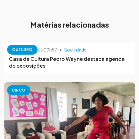
Matérias relacionadas
13 de outubro às 09h57
•
Sociedade
OUTUBRO
Casa de Cultura Pedro Wayne destaca agenda
de exposições
CIRCO