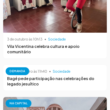
3 de outubro às 10h13
•
Sociedade
Vila Vicentina celebra cultura e apoio
comunitário
26 de setembro às 11h40
•
Sociedade
DEMANDA
Bagé pede participação nas celebrações do
legado jesuítico
NA CAPITAL