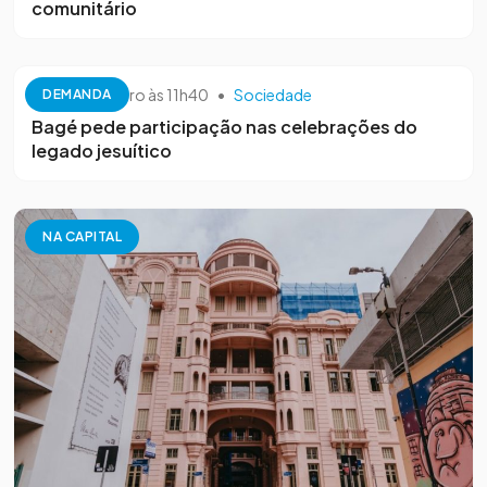
comunitário
26 de setembro às 11h40
•
Sociedade
DEMANDA
Bagé pede participação nas celebrações do
legado jesuítico
NA CAPITAL