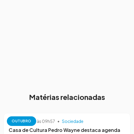
Matérias relacionadas
13 de outubro às 09h57
•
Sociedade
OUTUBRO
Casa de Cultura Pedro Wayne destaca agenda