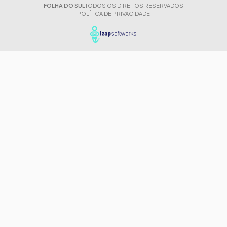
FOLHA DO SUL
TODOS OS DIREITOS RESERVADOS
POLÍTICA DE PRIVACIDADE