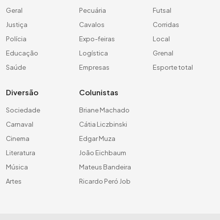
Geral
Pecuária
Futsal
Justiça
Cavalos
Corridas
Polícia
Expo-feiras
Local
Educação
Logística
Grenal
Saúde
Empresas
Esporte total
Diversão
Colunistas
Sociedade
Briane Machado
Carnaval
Cátia Liczbinski
Cinema
Edgar Muza
Literatura
João Eichbaum
Música
Mateus Bandeira
Artes
Ricardo Peró Job