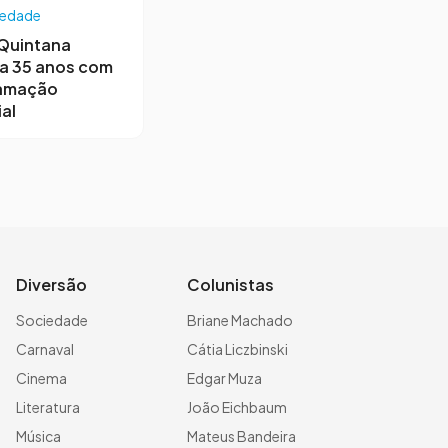
iedade
 Quintana
a 35 anos com
amação
al
Diversão
Colunistas
Sociedade
Briane Machado
Carnaval
Cátia Liczbinski
Cinema
Edgar Muza
Literatura
João Eichbaum
Música
Mateus Bandeira