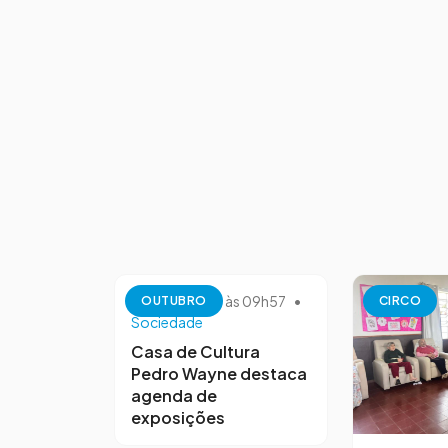
13 de outubro às 09h57
•
OUTUBRO
CIRCO
Sociedade
Casa de Cultura
Pedro Wayne destaca
agenda de
exposições