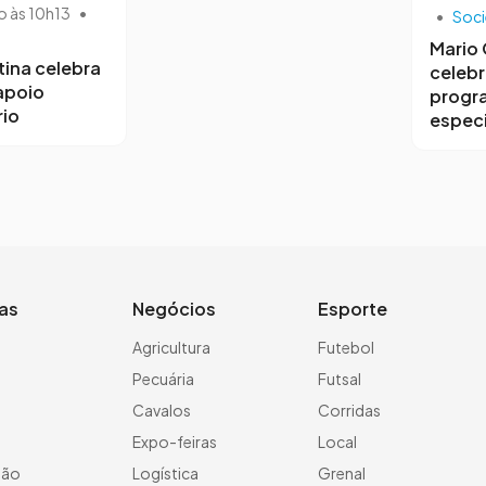
o às 10h13
•
•
Soc
Mario
tina celebra
celebr
 apoio
progr
io
especi
ias
Negócios
Esporte
a
Agricultura
Futebol
Pecuária
Futsal
Cavalos
Corridas
Expo-feiras
Local
ção
Logística
Grenal