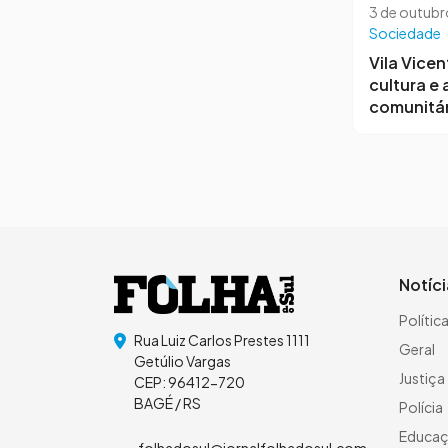
3 de outubr
Sociedade
Vila Vicen
cultura e
comunitár
Notíc
Polític
Rua Luiz Carlos Prestes 1111
Geral
Getúlio Vargas
Justiça
CEP: 96412-720
BAGÉ / RS
Polícia
Educa