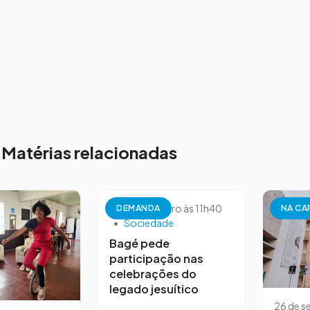
Matérias relacionadas
26 de setembro às 11h40
DEMANDA
NA CA
•
Sociedade
Bagé pede
participação nas
celebrações do
legado jesuítico
26 de s